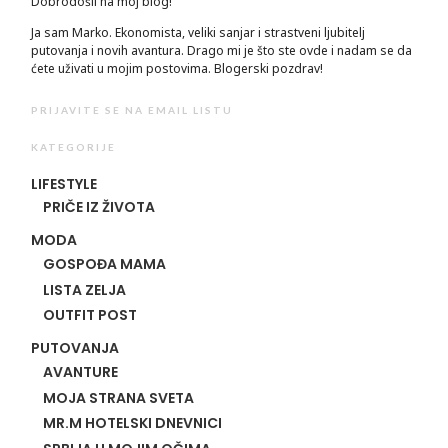
Dobrodošli na moj blog!
Ja sam Marko. Ekonomista, veliki sanjar i strastveni ljubitelj
putovanja i novih avantura. Drago mi je što ste ovde i nadam se da
ćete uživati u mojim postovima. Blogerski pozdrav!
PRIJAVITE SE NA EMAIL LISTU
KATEGORIJE
LIFESTYLE
PRIČE IZ ŽIVOTA
MODA
GOSPOĐA MAMA
LISTA ZELJA
OUTFIT POST
PUTOVANJA
AVANTURE
MOJA STRANA SVETA
MR.M HOTELSKI DNEVNICI