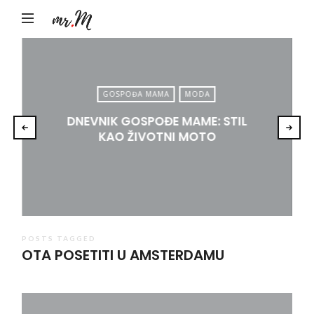
Mr.M
by
Marko
Tadić
GOSPOĐA MAMA
MODA
DNEVNIK GOSPOĐE MAME: STIL
KAO ŽIVOTNI MOTO
POSTS TAGGED
OTA POSETITI U AMSTERDAMU