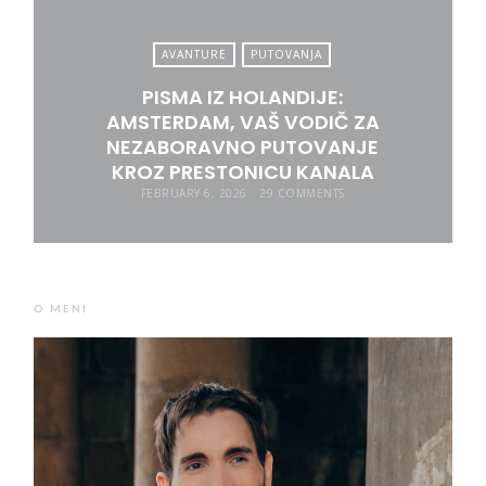
AVANTURE
PUTOVANJA
PISMA IZ HOLANDIJE:
AMSTERDAM, VAŠ VODIČ ZA
NEZABORAVNO PUTOVANJE
KROZ PRESTONICU KANALA
FEBRUARY 6, 2026
29 COMMENTS
O MENI