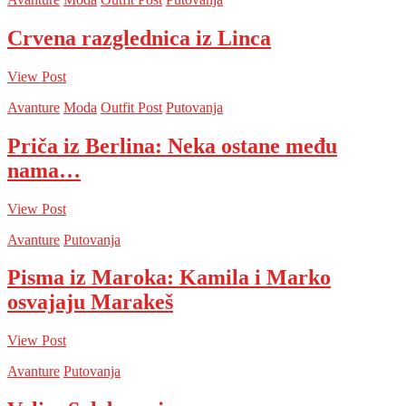
Crvena razglednica iz Linca
View Post
Avanture
Moda
Outfit Post
Putovanja
Priča iz Berlina: Neka ostane među
nama…
View Post
Avanture
Putovanja
Pisma iz Maroka: Kamila i Marko
osvajaju Marakeš
View Post
Avanture
Putovanja