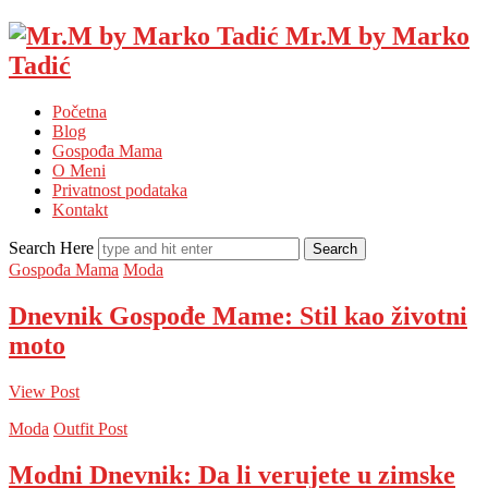
Mr.M by Marko
Tadić
Početna
Blog
Gospođa Mama
O Meni
Privatnost podataka
Kontakt
Search Here
Gospođa Mama
Moda
Dnevnik Gospođe Mame: Stil kao životni
moto
View Post
Moda
Outfit Post
Modni Dnevnik: Da li verujete u zimske