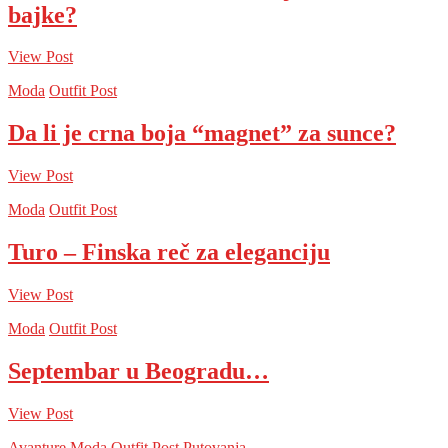
bajke?
View Post
Moda
Outfit Post
Da li je crna boja “magnet” za sunce?
View Post
Moda
Outfit Post
Turo – Finska reč za eleganciju
View Post
Moda
Outfit Post
Septembar u Beogradu…
View Post
Avanture
Moda
Outfit Post
Putovanja