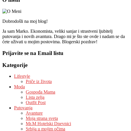
Dobrodošli na moj blog!
Ja sam Marko. Ekonomista, veliki sanjar i strastveni ljubitelj
putovanja i novih avantura. Drago mi je što ste ovde i nadam se da
ćete uživati u mojim postovima. Blogerski pozdrav!
Prijavite se na Email listu
Kategorije
Lifestyle
Priče iz života
Moda
Gospođa Mama
Lista zelja
Outfit Post
Putovanja
Avanture
Moja strana sveta
Mr.M Hotelski Dnevnici
Srbija u mojim očima