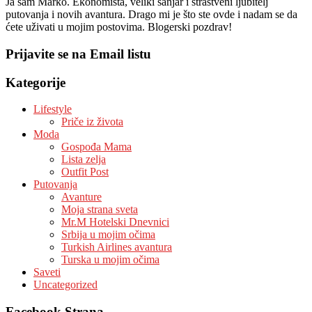
Ja sam Marko. Ekonomista, veliki sanjar i strastveni ljubitelj
putovanja i novih avantura. Drago mi je što ste ovde i nadam se da
ćete uživati u mojim postovima. Blogerski pozdrav!
Prijavite se na Email listu
Kategorije
Lifestyle
Priče iz života
Moda
Gospođa Mama
Lista zelja
Outfit Post
Putovanja
Avanture
Moja strana sveta
Mr.M Hotelski Dnevnici
Srbija u mojim očima
Turkish Airlines avantura
Turska u mojim očima
Saveti
Uncategorized
Facebook Strana