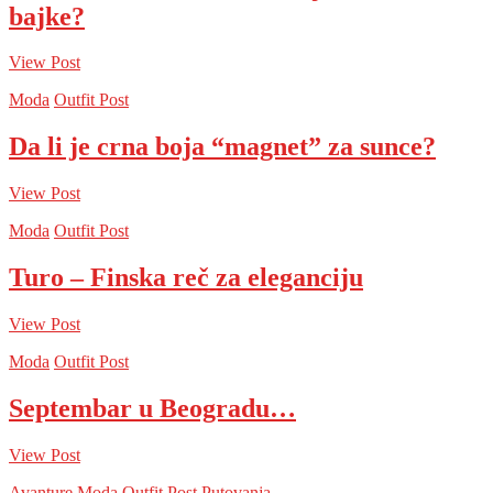
bajke?
View Post
Moda
Outfit Post
Da li je crna boja “magnet” za sunce?
View Post
Moda
Outfit Post
Turo – Finska reč za eleganciju
View Post
Moda
Outfit Post
Septembar u Beogradu…
View Post
Avanture
Moda
Outfit Post
Putovanja