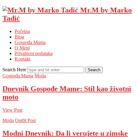
Mr.M by Marko
Tadić
Početna
Blog
Gospođa Mama
O Meni
Privatnost podataka
Kontakt
Search Here
Gospođa Mama
Moda
Dnevnik Gospođe Mame: Stil kao životni
moto
View Post
Moda
Outfit Post
Modni Dnevnik: Da li verujete u zimske