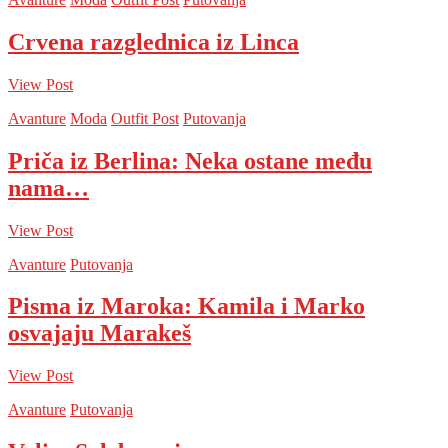
Crvena razglednica iz Linca
View Post
Avanture
Moda
Outfit Post
Putovanja
Priča iz Berlina: Neka ostane među
nama…
View Post
Avanture
Putovanja
Pisma iz Maroka: Kamila i Marko
osvajaju Marakeš
View Post
Avanture
Putovanja