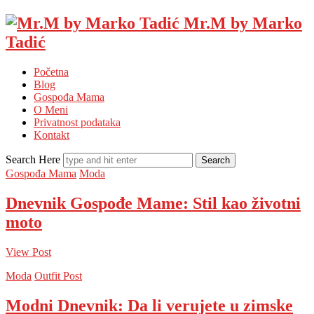
Mr.M by Marko
Tadić
Početna
Blog
Gospođa Mama
O Meni
Privatnost podataka
Kontakt
Search Here
Gospođa Mama
Moda
Dnevnik Gospođe Mame: Stil kao životni
moto
View Post
Moda
Outfit Post
Modni Dnevnik: Da li verujete u zimske