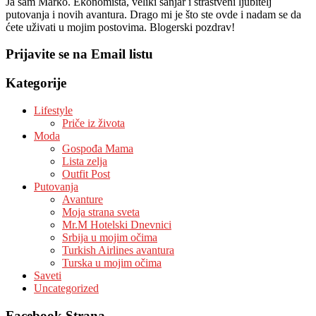
Ja sam Marko. Ekonomista, veliki sanjar i strastveni ljubitelj
putovanja i novih avantura. Drago mi je što ste ovde i nadam se da
ćete uživati u mojim postovima. Blogerski pozdrav!
Prijavite se na Email listu
Kategorije
Lifestyle
Priče iz života
Moda
Gospođa Mama
Lista zelja
Outfit Post
Putovanja
Avanture
Moja strana sveta
Mr.M Hotelski Dnevnici
Srbija u mojim očima
Turkish Airlines avantura
Turska u mojim očima
Saveti
Uncategorized
Facebook Strana