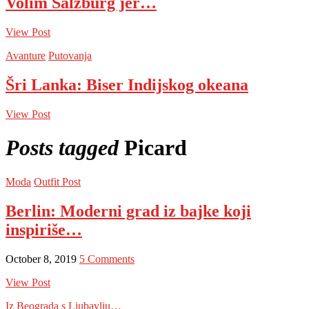
Volim Salzburg jer…
View Post
Avanture
Putovanja
Šri Lanka: Biser Indijskog okeana
View Post
Posts tagged
Picard
Moda
Outfit Post
Berlin: Moderni grad iz bajke koji
inspiriše…
October 8, 2019
5 Comments
View Post
Iz Beograda s Ljubavlju…