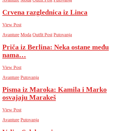
Crvena razglednica iz Linca
View Post
Avanture
Moda
Outfit Post
Putovanja
Priča iz Berlina: Neka ostane među
nama…
View Post
Avanture
Putovanja
Pisma iz Maroka: Kamila i Marko
osvajaju Marakeš
View Post
Avanture
Putovanja