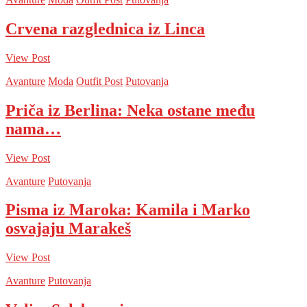
Crvena razglednica iz Linca
View Post
Avanture
Moda
Outfit Post
Putovanja
Priča iz Berlina: Neka ostane među
nama…
View Post
Avanture
Putovanja
Pisma iz Maroka: Kamila i Marko
osvajaju Marakeš
View Post
Avanture
Putovanja