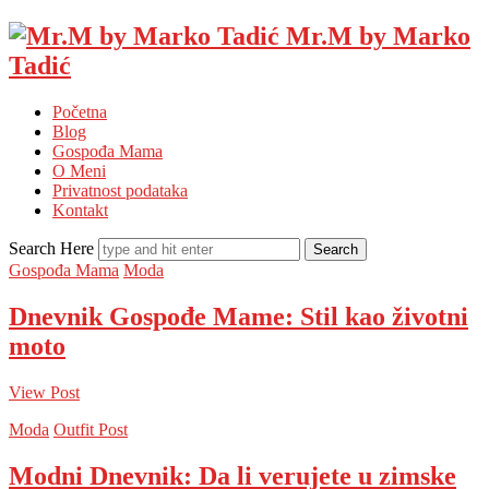
Mr.M by Marko
Tadić
Početna
Blog
Gospođa Mama
O Meni
Privatnost podataka
Kontakt
Search Here
Gospođa Mama
Moda
Dnevnik Gospođe Mame: Stil kao životni
moto
View Post
Moda
Outfit Post
Modni Dnevnik: Da li verujete u zimske