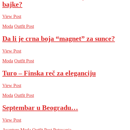
bajke?
View Post
Moda
Outfit Post
Da li je crna boja “magnet” za sunce?
View Post
Moda
Outfit Post
Turo – Finska reč za eleganciju
View Post
Moda
Outfit Post
Septembar u Beogradu…
View Post
Avanture
Moda
Outfit Post
Putovanja