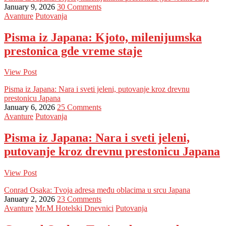
January 9, 2026
30 Comments
Avanture
Putovanja
Pisma iz Japana: Kjoto, milenijumska
prestonica gde vreme staje
View Post
Pisma iz Japana: Nara i sveti jeleni, putovanje kroz drevnu
prestonicu Japana
January 6, 2026
25 Comments
Avanture
Putovanja
Pisma iz Japana: Nara i sveti jeleni,
putovanje kroz drevnu prestonicu Japana
View Post
Conrad Osaka: Tvoja adresa među oblacima u srcu Japana
January 2, 2026
23 Comments
Avanture
Mr.M Hotelski Dnevnici
Putovanja