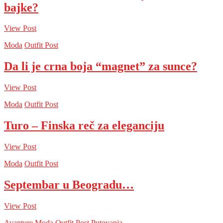
bajke?
View Post
Moda
Outfit Post
Da li je crna boja “magnet” za sunce?
View Post
Moda
Outfit Post
Turo – Finska reč za eleganciju
View Post
Moda
Outfit Post
Septembar u Beogradu…
View Post
Avanture
Moda
Outfit Post
Putovanja