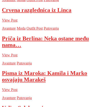
Crvena razglednica iz Linca
View Post
Avanture
Moda
Outfit Post
Putovanja
Priča iz Berlina: Neka ostane među
nama…
View Post
Avanture
Putovanja
Pisma iz Maroka: Kamila i Marko
osvajaju Marakeš
View Post
Avanture
Putovanja