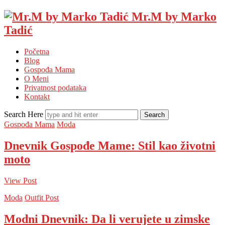
Mr.M by Marko
Tadić
Početna
Blog
Gospođa Mama
O Meni
Privatnost podataka
Kontakt
Search Here
Gospođa Mama
Moda
Dnevnik Gospođe Mame: Stil kao životni
moto
View Post
Moda
Outfit Post
Modni Dnevnik: Da li verujete u zimske