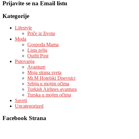
Prijavite se na Email listu
Kategorije
Lifestyle
Priče iz života
Moda
Gospođa Mama
Lista zelja
Outfit Post
Putovanja
Avanture
Moja strana sveta
Mr.M Hotelski Dnevnici
Srbija u mojim očima
Turkish Airlines avantura
Turska u mojim očima
Saveti
Uncategorized
Facebook Strana