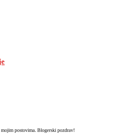
je
i u mojim postovima. Blogerski pozdrav!