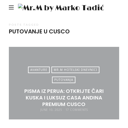
Mr.M
by
Mark
POSTS TAGGED
PUTOVANJE U CUSCO
Tadić
AVANTURE
MR.M HOTELSKI DNEVNICI
PUTOVANJA
PISMA IZ PERUA: OTKRIJTE ČARI
KUSKA I LUKSUZ CASA ANDINA
PREMIUM CUSCO
JUNE 10, 2025
17 COMMENTS