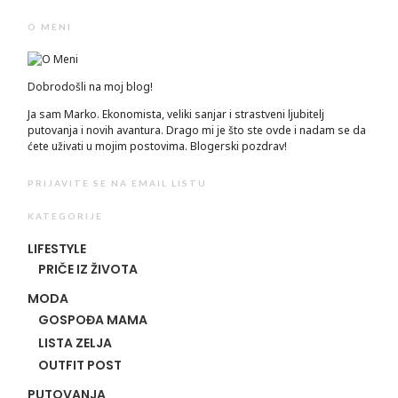
O MENI
Dobrodošli na moj blog!
Ja sam Marko. Ekonomista, veliki sanjar i strastveni ljubitelj
putovanja i novih avantura. Drago mi je što ste ovde i nadam se da
ćete uživati u mojim postovima. Blogerski pozdrav!
PRIJAVITE SE NA EMAIL LISTU
KATEGORIJE
LIFESTYLE
PRIČE IZ ŽIVOTA
MODA
GOSPOĐA MAMA
LISTA ZELJA
OUTFIT POST
PUTOVANJA