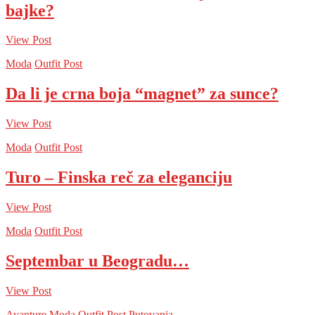
bajke?
View Post
Moda
Outfit Post
Da li je crna boja “magnet” za sunce?
View Post
Moda
Outfit Post
Turo – Finska reč za eleganciju
View Post
Moda
Outfit Post
Septembar u Beogradu…
View Post
Avanture
Moda
Outfit Post
Putovanja