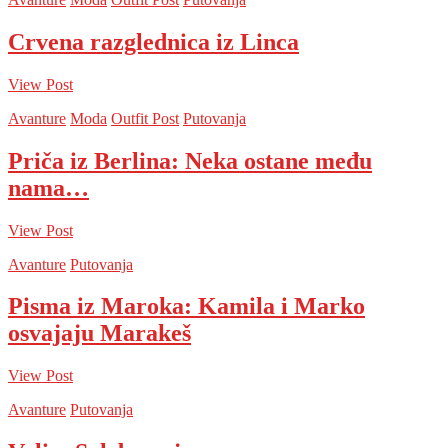
Crvena razglednica iz Linca
View Post
Avanture
Moda
Outfit Post
Putovanja
Priča iz Berlina: Neka ostane među
nama…
View Post
Avanture
Putovanja
Pisma iz Maroka: Kamila i Marko
osvajaju Marakeš
View Post
Avanture
Putovanja