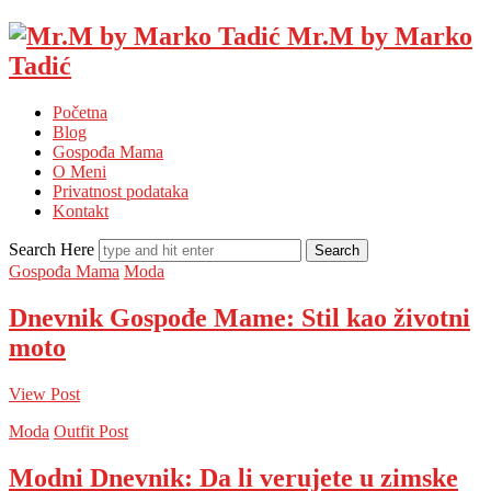
Mr.M by Marko
Tadić
Početna
Blog
Gospođa Mama
O Meni
Privatnost podataka
Kontakt
Search Here
Gospođa Mama
Moda
Dnevnik Gospođe Mame: Stil kao životni
moto
View Post
Moda
Outfit Post
Modni Dnevnik: Da li verujete u zimske