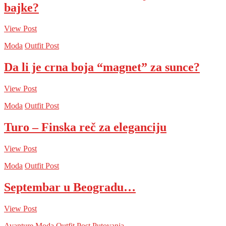
bajke?
View Post
Moda
Outfit Post
Da li je crna boja “magnet” za sunce?
View Post
Moda
Outfit Post
Turo – Finska reč za eleganciju
View Post
Moda
Outfit Post
Septembar u Beogradu…
View Post
Avanture
Moda
Outfit Post
Putovanja