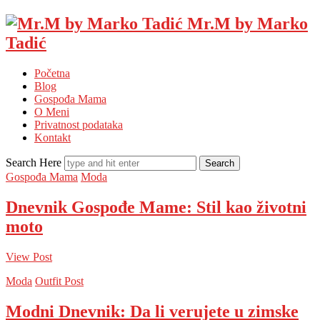
Mr.M by Marko
Tadić
Početna
Blog
Gospođa Mama
O Meni
Privatnost podataka
Kontakt
Search Here
Gospođa Mama
Moda
Dnevnik Gospođe Mame: Stil kao životni
moto
View Post
Moda
Outfit Post
Modni Dnevnik: Da li verujete u zimske