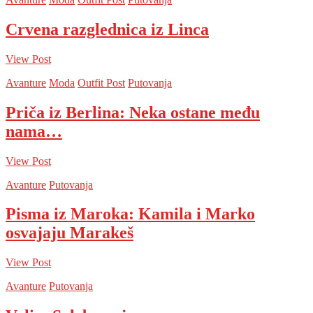
Crvena razglednica iz Linca
View Post
Avanture
Moda
Outfit Post
Putovanja
Priča iz Berlina: Neka ostane među
nama…
View Post
Avanture
Putovanja
Pisma iz Maroka: Kamila i Marko
osvajaju Marakeš
View Post
Avanture
Putovanja