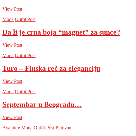
View Post
Moda
Outfit Post
Da li je crna boja “magnet” za sunce?
View Post
Moda
Outfit Post
Turo – Finska reč za eleganciju
View Post
Moda
Outfit Post
Septembar u Beogradu…
View Post
Avanture
Moda
Outfit Post
Putovanja