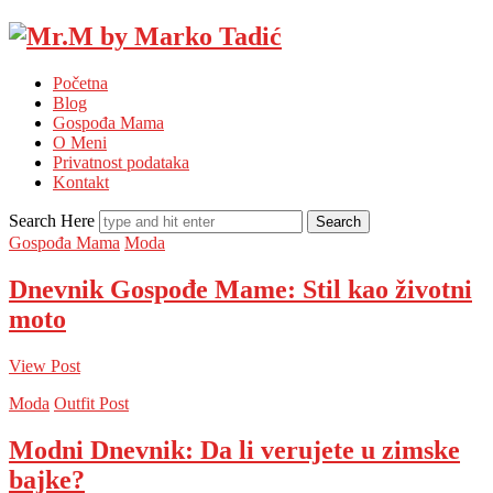
Mr.M
by
Početna
Marko
Blog
Tadić
Gospođa Mama
O Meni
Privatnost podataka
Kontakt
Search Here
Gospođa Mama
Moda
Dnevnik Gospođe Mame: Stil kao životni
moto
View Post
Moda
Outfit Post
Modni Dnevnik: Da li verujete u zimske
bajke?