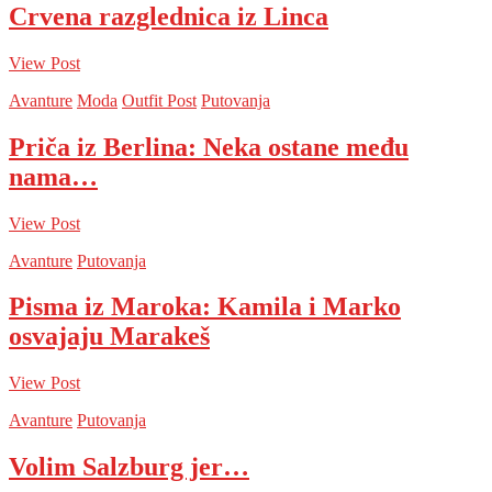
Crvena razglednica iz Linca
View Post
Avanture
Moda
Outfit Post
Putovanja
Priča iz Berlina: Neka ostane među
nama…
View Post
Avanture
Putovanja
Pisma iz Maroka: Kamila i Marko
osvajaju Marakeš
View Post
Avanture
Putovanja
Volim Salzburg jer…