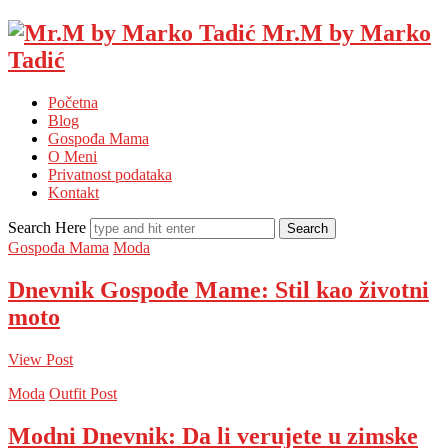
Mr.M by Marko
Tadić
Početna
Blog
Gospođa Mama
O Meni
Privatnost podataka
Kontakt
Search Here
Gospođa Mama
Moda
Dnevnik Gospođe Mame: Stil kao životni
moto
View Post
Moda
Outfit Post
Modni Dnevnik: Da li verujete u zimske