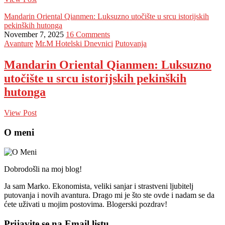
Mandarin Oriental Qianmen: Luksuzno utočište u srcu istorijskih
pekinških hutonga
November 7, 2025
16 Comments
Avanture
Mr.M Hotelski Dnevnici
Putovanja
Mandarin Oriental Qianmen: Luksuzno
utočište u srcu istorijskih pekinških
hutonga
View Post
O meni
Dobrodošli na moj blog!
Ja sam Marko. Ekonomista, veliki sanjar i strastveni ljubitelj
putovanja i novih avantura. Drago mi je što ste ovde i nadam se da
ćete uživati u mojim postovima. Blogerski pozdrav!
Prijavite se na Email listu