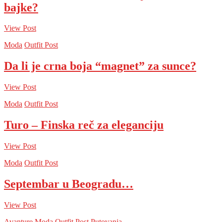
bajke?
View Post
Moda
Outfit Post
Da li je crna boja “magnet” za sunce?
View Post
Moda
Outfit Post
Turo – Finska reč za eleganciju
View Post
Moda
Outfit Post
Septembar u Beogradu…
View Post
Avanture
Moda
Outfit Post
Putovanja