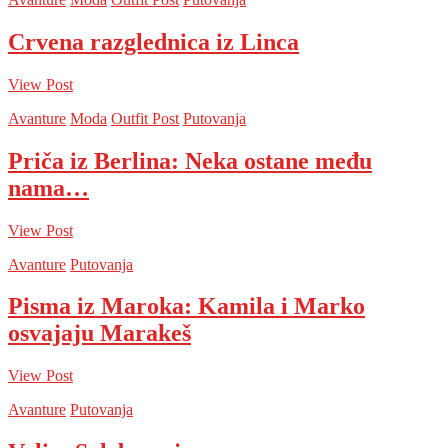
Crvena razglednica iz Linca
View Post
Avanture
Moda
Outfit Post
Putovanja
Priča iz Berlina: Neka ostane među
nama…
View Post
Avanture
Putovanja
Pisma iz Maroka: Kamila i Marko
osvajaju Marakeš
View Post
Avanture
Putovanja