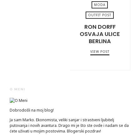
MODA
OUTFIT POST
RON DORFF
SEPTEMBER 11, 2020
OSVAJA ULICE
BERLINA
VIEW POST
O MENI
Dobrodošli na moj blog!
Ja sam Marko. Ekonomista, veliki sanjar i strastveni ljubitelj
putovanja i novih avantura. Drago mi je što ste ovde i nadam se da
ćete uživati u mojim postovima. Blogerski pozdrav!