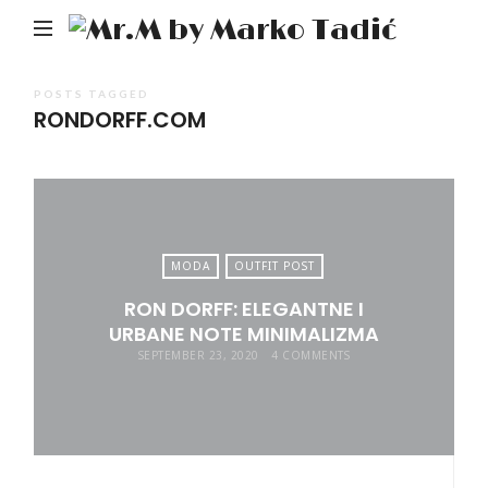
Mr.M
by
Mark
POSTS TAGGED
RONDORFF.COM
Tadić
MODA
OUTFIT POST
RON DORFF: ELEGANTNE I
URBANE NOTE MINIMALIZMA
SEPTEMBER 23, 2020
4 COMMENTS