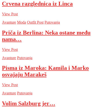
Crvena razglednica iz Linca
View Post
Avanture
Moda
Outfit Post
Putovanja
Priča iz Berlina: Neka ostane među
nama…
View Post
Avanture
Putovanja
Pisma iz Maroka: Kamila i Marko
osvajaju Marakeš
View Post
Avanture
Putovanja
Volim Salzburg jer…