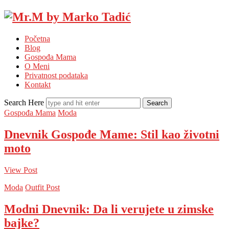
Mr.M
by
Početna
Marko
Blog
Tadić
Gospođa Mama
O Meni
Privatnost podataka
Kontakt
Search Here
Gospođa Mama
Moda
Dnevnik Gospođe Mame: Stil kao životni
moto
View Post
Moda
Outfit Post
Modni Dnevnik: Da li verujete u zimske
bajke?