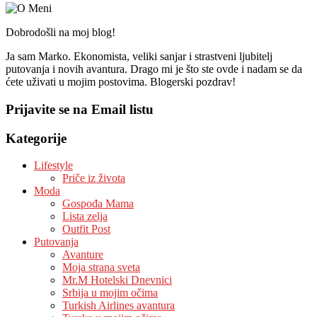
Dobrodošli na moj blog!
Ja sam Marko. Ekonomista, veliki sanjar i strastveni ljubitelj
putovanja i novih avantura. Drago mi je što ste ovde i nadam se da
ćete uživati u mojim postovima. Blogerski pozdrav!
Prijavite se na Email listu
Kategorije
Lifestyle
Priče iz života
Moda
Gospođa Mama
Lista zelja
Outfit Post
Putovanja
Avanture
Moja strana sveta
Mr.M Hotelski Dnevnici
Srbija u mojim očima
Turkish Airlines avantura