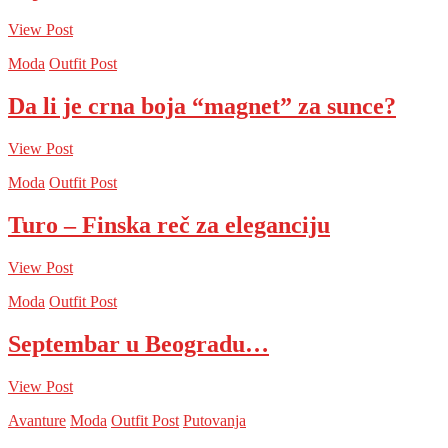
View Post
Moda
Outfit Post
Da li je crna boja “magnet” za sunce?
View Post
Moda
Outfit Post
Turo – Finska reč za eleganciju
View Post
Moda
Outfit Post
Septembar u Beogradu…
View Post
Avanture
Moda
Outfit Post
Putovanja