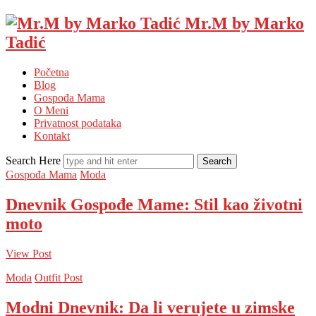
Mr.M by Marko
Tadić
Početna
Blog
Gospođa Mama
O Meni
Privatnost podataka
Kontakt
Search Here
Gospođa Mama
Moda
Dnevnik Gospođe Mame: Stil kao životni
moto
View Post
Moda
Outfit Post
Modni Dnevnik: Da li verujete u zimske