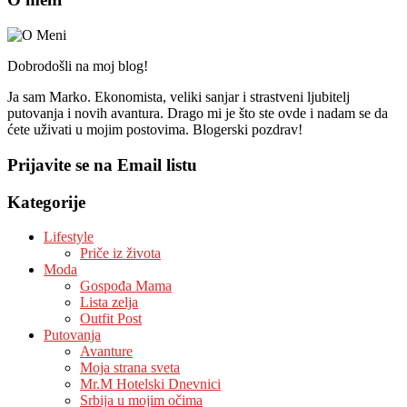
Dobrodošli na moj blog!
Ja sam Marko. Ekonomista, veliki sanjar i strastveni ljubitelj
putovanja i novih avantura. Drago mi je što ste ovde i nadam se da
ćete uživati u mojim postovima. Blogerski pozdrav!
Prijavite se na Email listu
Kategorije
Lifestyle
Priče iz života
Moda
Gospođa Mama
Lista zelja
Outfit Post
Putovanja
Avanture
Moja strana sveta
Mr.M Hotelski Dnevnici
Srbija u mojim očima