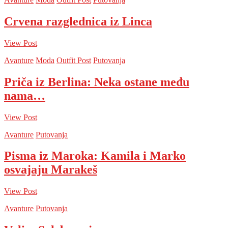
Crvena razglednica iz Linca
View Post
Avanture
Moda
Outfit Post
Putovanja
Priča iz Berlina: Neka ostane među
nama…
View Post
Avanture
Putovanja
Pisma iz Maroka: Kamila i Marko
osvajaju Marakeš
View Post
Avanture
Putovanja