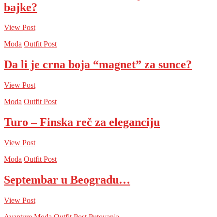
bajke?
View Post
Moda
Outfit Post
Da li je crna boja “magnet” za sunce?
View Post
Moda
Outfit Post
Turo – Finska reč za eleganciju
View Post
Moda
Outfit Post
Septembar u Beogradu…
View Post
Avanture
Moda
Outfit Post
Putovanja