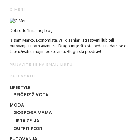
O MENI
Dobrodošli na moj blog!
Ja sam Marko. Ekonomista, veliki sanjar i strastveni ljubitelj
putovanja i novih avantura. Drago mi je što ste ovde i nadam se da
ćete uživati u mojim postovima. Blogerski pozdrav!
PRIJAVITE SE NA EMAIL LISTU
KATEGORIJE
LIFESTYLE
PRIČE IZ ŽIVOTA
MODA
GOSPOĐA MAMA
LISTA ZELJA
OUTFIT POST
PUTOVANJA