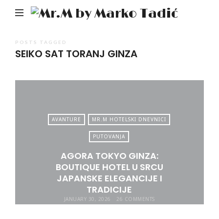
Mr.M
by
Mark
POSTS TAGGED
SEIKO SAT TORANJ GINZA
Tadić
AVANTURE
MR.M HOTELSKI DNEVNICI
PUTOVANJA
AGORA TOKYO GINZA:
BOUTIQUE HOTEL U SRCU
JAPANSKE ELEGANCIJE I
TRADICIJE
JANUARY 30, 2026
26 COMMENTS