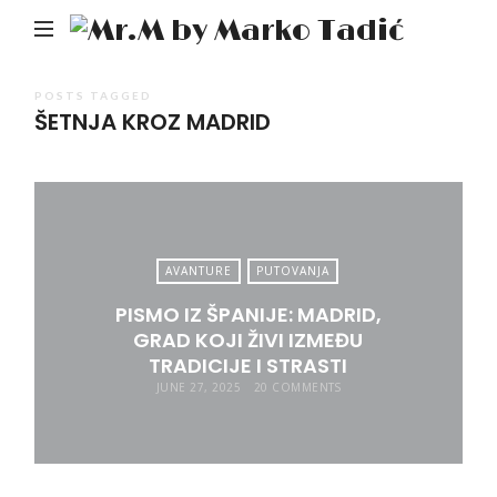
Mr.M
by
Mark
POSTS TAGGED
ŠETNJA KROZ MADRID
Tadić
AVANTURE
PUTOVANJA
PISMO IZ ŠPANIJE: MADRID,
GRAD KOJI ŽIVI IZMEĐU
TRADICIJE I STRASTI
JUNE 27, 2025
20 COMMENTS