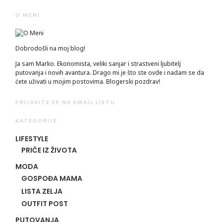
O MENI
Dobrodošli na moj blog!
Ja sam Marko. Ekonomista, veliki sanjar i strastveni ljubitelj
putovanja i novih avantura. Drago mi je što ste ovde i nadam se da
ćete uživati u mojim postovima. Blogerski pozdrav!
PRIJAVITE SE NA EMAIL LISTU
KATEGORIJE
LIFESTYLE
PRIČE IZ ŽIVOTA
MODA
GOSPOĐA MAMA
LISTA ZELJA
OUTFIT POST
PUTOVANJA