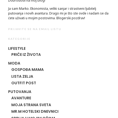
Dobrodošli na moj blog!
Ja sam Marko. Ekonomista, veliki sanjar i strastveni ljubitelj
putovanja i novih avantura. Drago mi je što ste ovde i nadam se da
ćete uživati u mojim postovima. Blogerski pozdrav!
PRIJAVITE SE NA EMAIL LISTU
KATEGORIJE
LIFESTYLE
PRIČE IZ ŽIVOTA
MODA
GOSPOĐA MAMA
LISTA ZELJA
OUTFIT POST
PUTOVANJA
AVANTURE
MOJA STRANA SVETA
MR.M HOTELSKI DNEVNICI