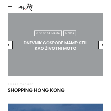
Mr.M
by
Marko
Tadić
GOSPOĐA MAMA
MODA
DNEVNIK GOSPOĐE MAME: STIL
KAO ŽIVOTNI MOTO
POSTS TAGGED
SHOPPING HONG KONG