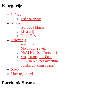
Kategorije
Lifestyle
Priče iz života
Moda
Gospođa Mama
Lista zelja
Outfit Post
Putovanja
Avanture
Moja strana sveta
Mr.M Hotelski Dnevnici
Srbija u mojim očima
Turkish Airlines avantura
Turska u mojim očima
Saveti
Uncategorized
Facebook Strana