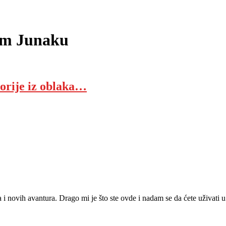
om Junaku
torije iz oblaka…
ja i novih avantura. Drago mi je što ste ovde i nadam se da ćete uživat