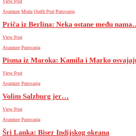
View Post
Avanture
Moda
Outfit Post
Putovanja
Priča iz Berlina: Neka ostane među nama
View Post
Avanture
Putovanja
Pisma iz Maroka: Kamila i Marko osvaja
View Post
Avanture
Putovanja
Volim Salzburg jer…
View Post
Avanture
Putovanja
Šri Lanka: Biser Indijskog okeana