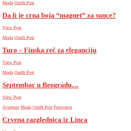
Moda
Outfit Post
Da li je crna boja “magnet” za sunce?
View Post
Moda
Outfit Post
Turo – Finska reč za eleganciju
View Post
Moda
Outfit Post
Septembar u Beogradu…
View Post
Avanture
Moda
Outfit Post
Putovanja
Crvena razglednica iz Linca