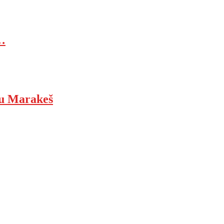
…
ju Marakeš