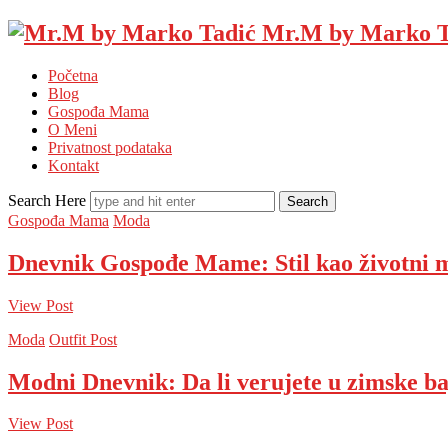
Mr.M by Marko T
Početna
Blog
Gospođa Mama
O Meni
Privatnost podataka
Kontakt
Search Here
Gospođa Mama
Moda
Dnevnik Gospođe Mame: Stil kao životni 
View Post
Moda
Outfit Post
Modni Dnevnik: Da li verujete u zimske b
View Post