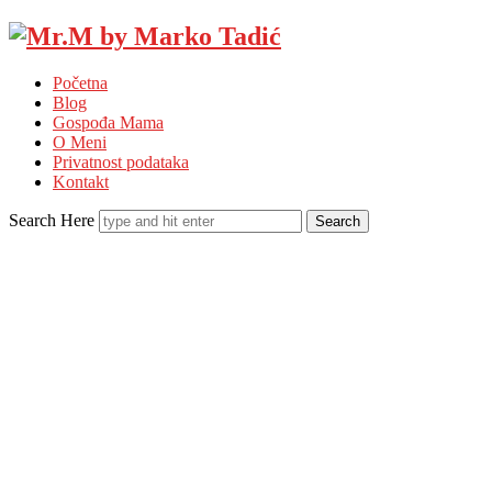
Mr.M
by
Početna
Marko
Blog
Tadić
Gospođa Mama
O Meni
Privatnost podataka
Kontakt
Search Here