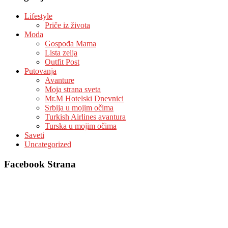
Lifestyle
Priče iz života
Moda
Gospođa Mama
Lista zelja
Outfit Post
Putovanja
Avanture
Moja strana sveta
Mr.M Hotelski Dnevnici
Srbija u mojim očima
Turkish Airlines avantura
Turska u mojim očima
Saveti
Uncategorized
Facebook Strana