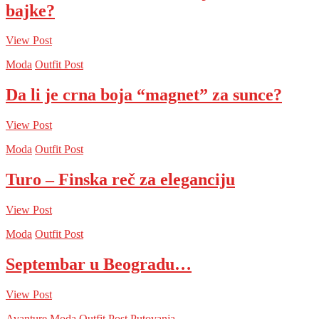
bajke?
View Post
Moda
Outfit Post
Da li je crna boja “magnet” za sunce?
View Post
Moda
Outfit Post
Turo – Finska reč za eleganciju
View Post
Moda
Outfit Post
Septembar u Beogradu…
View Post
Avanture
Moda
Outfit Post
Putovanja