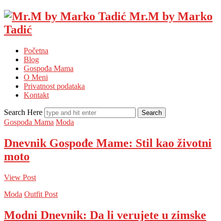
Mr.M by Marko
Tadić
Početna
Blog
Gospođa Mama
O Meni
Privatnost podataka
Kontakt
Search Here
Gospođa Mama
Moda
Dnevnik Gospođe Mame: Stil kao životni
moto
View Post
Moda
Outfit Post
Modni Dnevnik: Da li verujete u zimske