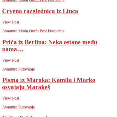
Crvena razglednica iz Linca
View Post
Avanture
Moda
Outfit Post
Putovanja
Priča iz Berlina: Neka ostane među
nama…
View Post
Avanture
Putovanja
Pisma iz Maroka: Kamila i Marko
osvajaju Marakeš
View Post
Avanture
Putovanja