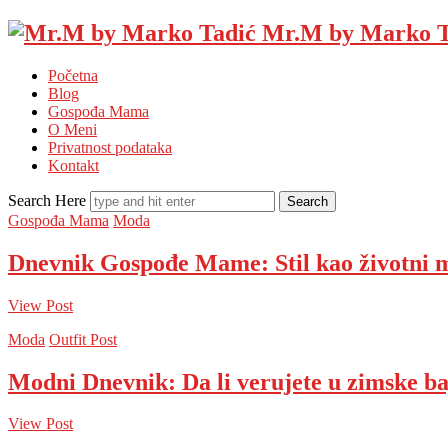
Mr.M by Marko T
Početna
Blog
Gospođa Mama
O Meni
Privatnost podataka
Kontakt
Search Here
Gospođa Mama
Moda
Dnevnik Gospođe Mame: Stil kao životni 
View Post
Moda
Outfit Post
Modni Dnevnik: Da li verujete u zimske b
View Post