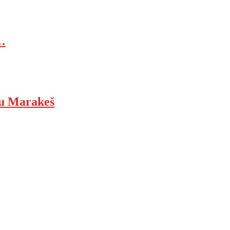
…
ju Marakeš