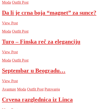
Moda
Outfit Post
Da li je crna boja “magnet” za sunce?
View Post
Moda
Outfit Post
Turo – Finska reč za eleganciju
View Post
Moda
Outfit Post
Septembar u Beogradu…
View Post
Avanture
Moda
Outfit Post
Putovanja
Crvena razglednica iz Linca