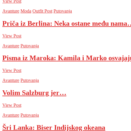
View Post
Avanture
Moda
Outfit Post
Putovanja
Priča iz Berlina: Neka ostane među nama
View Post
Avanture
Putovanja
Pisma iz Maroka: Kamila i Marko osvaja
View Post
Avanture
Putovanja
Volim Salzburg jer…
View Post
Avanture
Putovanja
Šri Lanka: Biser Indijskog okeana