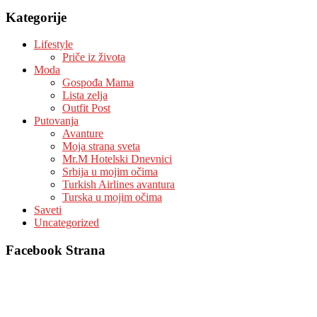
Kategorije
Lifestyle
Priče iz života
Moda
Gospođa Mama
Lista zelja
Outfit Post
Putovanja
Avanture
Moja strana sveta
Mr.M Hotelski Dnevnici
Srbija u mojim očima
Turkish Airlines avantura
Turska u mojim očima
Saveti
Uncategorized
Facebook Strana