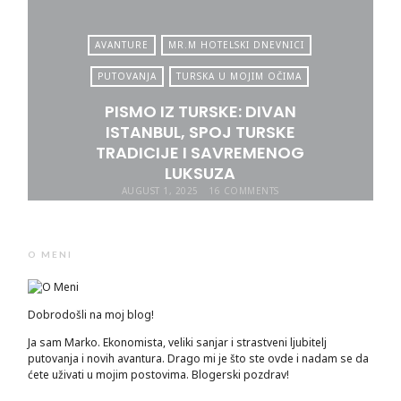
AVANTURE
MR.M HOTELSKI DNEVNICI
PUTOVANJA
TURSKA U MOJIM OČIMA
PISMO IZ TURSKE: DIVAN
ISTANBUL, SPOJ TURSKE
TRADICIJE I SAVREMENOG
LUKSUZA
AUGUST 1, 2025
16 COMMENTS
O MENI
Dobrodošli na moj blog!
Ja sam Marko. Ekonomista, veliki sanjar i strastveni ljubitelj
putovanja i novih avantura. Drago mi je što ste ovde i nadam se da
ćete uživati u mojim postovima. Blogerski pozdrav!