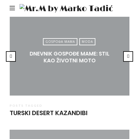
Mr.M
by
Mark
Tadić
GOSPOĐA MAMA
MODA
DNEVNIK GOSPOĐE MAME: STIL
KAO ŽIVOTNI MOTO
POSTS TAGGED
TURSKI DESERT KAZANDIBI