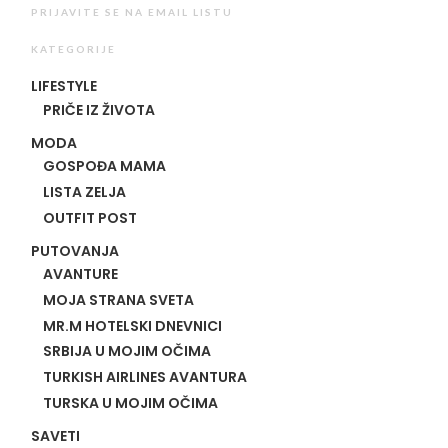
PRIJAVITE SE NA EMAIL LISTU
KATEGORIJE
LIFESTYLE
PRIČE IZ ŽIVOTA
MODA
GOSPOĐA MAMA
LISTA ZELJA
OUTFIT POST
PUTOVANJA
AVANTURE
MOJA STRANA SVETA
MR.M HOTELSKI DNEVNICI
SRBIJA U MOJIM OČIMA
TURKISH AIRLINES AVANTURA
TURSKA U MOJIM OČIMA
SAVETI