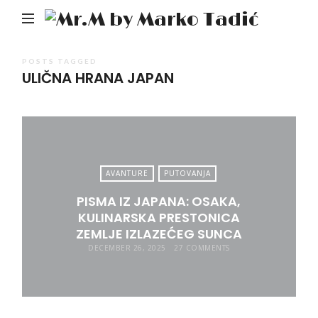
Mr.M
by
Mark
POSTS TAGGED
ULIČNA HRANA JAPAN
Tadić
AVANTURE
PUTOVANJA
PISMA IZ JAPANA: OSAKA,
KULINARSKA PRESTONICA
ZEMLJE IZLAZEĆEG SUNCA
DECEMBER 26, 2025
27 COMMENTS