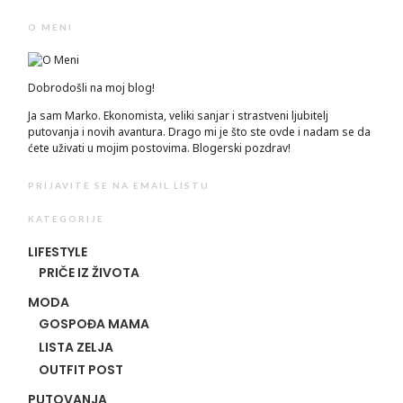
O MENI
Dobrodošli na moj blog!
Ja sam Marko. Ekonomista, veliki sanjar i strastveni ljubitelj
putovanja i novih avantura. Drago mi je što ste ovde i nadam se da
ćete uživati u mojim postovima. Blogerski pozdrav!
PRIJAVITE SE NA EMAIL LISTU
KATEGORIJE
LIFESTYLE
PRIČE IZ ŽIVOTA
MODA
GOSPOĐA MAMA
LISTA ZELJA
OUTFIT POST
PUTOVANJA