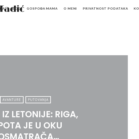
Mr.M
NA
BLOG
GOSPOĐA MAMA
O MENI
PRIVATNOST PODATAKA
K
by
Marko
Tadić
AVANTURE
PUTOVANJA
IZ LETONIJE: RIGA,
POTA JE U OKU
OSMATRAČA…