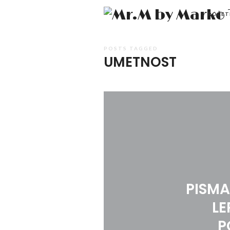
POČET
POSTS TAGGED
UMETNOST
PISMA 
LE
P