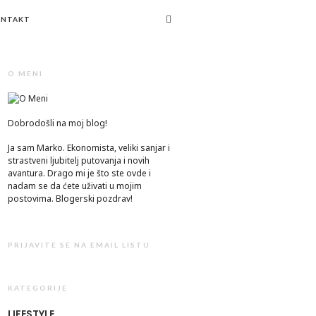
ONTAKT
O MENI
Dobrodošli na moj blog!
Ja sam Marko. Ekonomista, veliki sanjar i
strastveni ljubitelj putovanja i novih
avantura. Drago mi je što ste ovde i
nadam se da ćete uživati u mojim
postovima. Blogerski pozdrav!
PRIJAVITE SE NA EMAIL LISTU
KATEGORIJE
LIFESTYLE