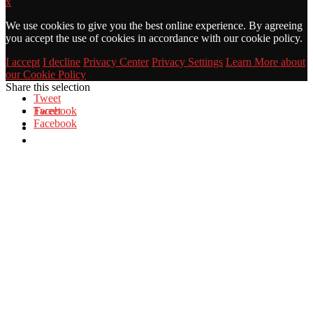
x
We use cookies to give you the best online experience. By agreeing
you accept the use of cookies in accordance with our cookie policy.
I accept
I decline
Privacy Center
Privacy Settings
Learn More about
our Cookie Policy
Share this selection
Tweet
Facebook
Tweet
Facebook