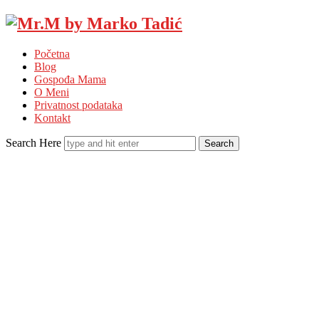
Mr.M
by
Početna
Marko
Blog
Tadić
Gospođa Mama
O Meni
Privatnost podataka
Kontakt
Search Here