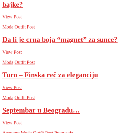
bajke?
View Post
Moda
Outfit Post
Da li je crna boja “magnet” za sunce?
View Post
Moda
Outfit Post
Turo – Finska reč za eleganciju
View Post
Moda
Outfit Post
Septembar u Beogradu…
View Post
Avanture
Moda
Outfit Post
Putovanja