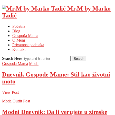
Mr.M by Marko
Tadić
Početna
Blog
Gospođa Mama
O Meni
Privatnost podataka
Kontakt
Search Here
Gospođa Mama
Moda
Dnevnik Gospođe Mame: Stil kao životni
moto
View Post
Moda
Outfit Post
Modni Dnevnik: Da li verujete u zimske