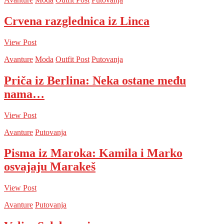
Crvena razglednica iz Linca
View Post
Avanture
Moda
Outfit Post
Putovanja
Priča iz Berlina: Neka ostane među
nama…
View Post
Avanture
Putovanja
Pisma iz Maroka: Kamila i Marko
osvajaju Marakeš
View Post
Avanture
Putovanja