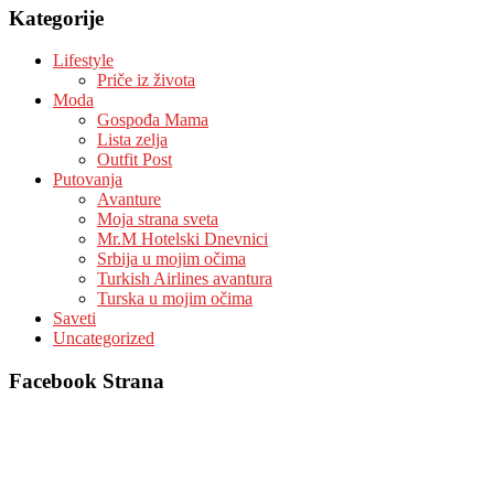
Kategorije
Lifestyle
Priče iz života
Moda
Gospođa Mama
Lista zelja
Outfit Post
Putovanja
Avanture
Moja strana sveta
Mr.M Hotelski Dnevnici
Srbija u mojim očima
Turkish Airlines avantura
Turska u mojim očima
Saveti
Uncategorized
Facebook Strana