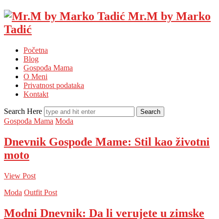
Mr.M by Marko
Tadić
Početna
Blog
Gospođa Mama
O Meni
Privatnost podataka
Kontakt
Search Here
Gospođa Mama
Moda
Dnevnik Gospođe Mame: Stil kao životni
moto
View Post
Moda
Outfit Post
Modni Dnevnik: Da li verujete u zimske