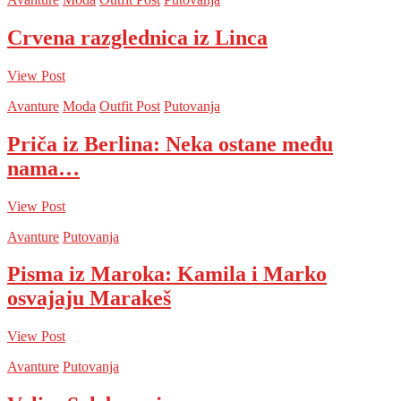
Crvena razglednica iz Linca
View Post
Avanture
Moda
Outfit Post
Putovanja
Priča iz Berlina: Neka ostane među
nama…
View Post
Avanture
Putovanja
Pisma iz Maroka: Kamila i Marko
osvajaju Marakeš
View Post
Avanture
Putovanja