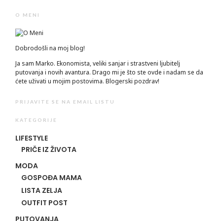
O MENI
Dobrodošli na moj blog!
Ja sam Marko. Ekonomista, veliki sanjar i strastveni ljubitelj
putovanja i novih avantura. Drago mi je što ste ovde i nadam se da
ćete uživati u mojim postovima. Blogerski pozdrav!
PRIJAVITE SE NA EMAIL LISTU
KATEGORIJE
LIFESTYLE
PRIČE IZ ŽIVOTA
MODA
GOSPOĐA MAMA
LISTA ZELJA
OUTFIT POST
PUTOVANJA