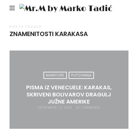
Mr.M
by
Mark
POSTS TAGGED
ZNAMENITOSTI KARAKASA
Tadić
AVANTURE
PUTOVANJA
PISMA IZ VENECUELE: KARAKAS,
SKRIVENI BOLIVAROV DRAGULJ
JUŽNE AMERIKE
SEPTEMBER 12, 2025
20 COMMENTS