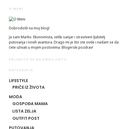
O MENI
Dobrodošli na moj blog!
Ja sam Marko. Ekonomista, veliki sanjar i strastveni ljubitelj
putovanja i novih avantura. Drago mi je što ste ovde i nadam se da
ćete uživati u mojim postovima. Blogerski pozdrav!
PRIJAVITE SE NA EMAIL LISTU
KATEGORIJE
LIFESTYLE
PRIČE IZ ŽIVOTA
MODA
GOSPOĐA MAMA
LISTA ZELJA
OUTFIT POST
PUTOVANJA