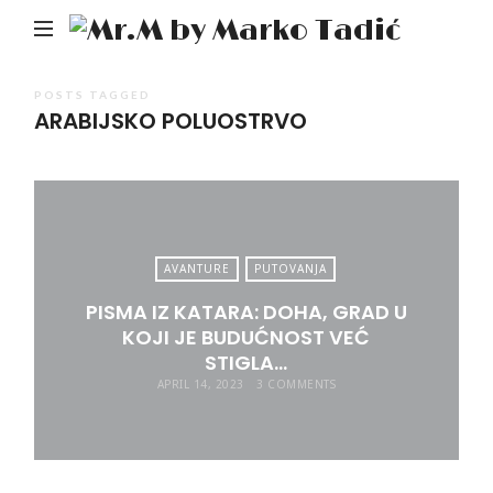
Mr.M
by
Mark
POSTS TAGGED
ARABIJSKO POLUOSTRVO
Tadić
AVANTURE
PUTOVANJA
PISMA IZ KATARA: DOHA, GRAD U
KOJI JE BUDUĆNOST VEĆ
STIGLA…
APRIL 14, 2023
3 COMMENTS