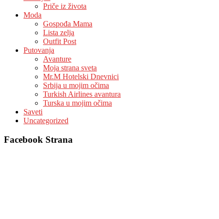
Priče iz života
Moda
Gospođa Mama
Lista zelja
Outfit Post
Putovanja
Avanture
Moja strana sveta
Mr.M Hotelski Dnevnici
Srbija u mojim očima
Turkish Airlines avantura
Turska u mojim očima
Saveti
Uncategorized
Facebook Strana