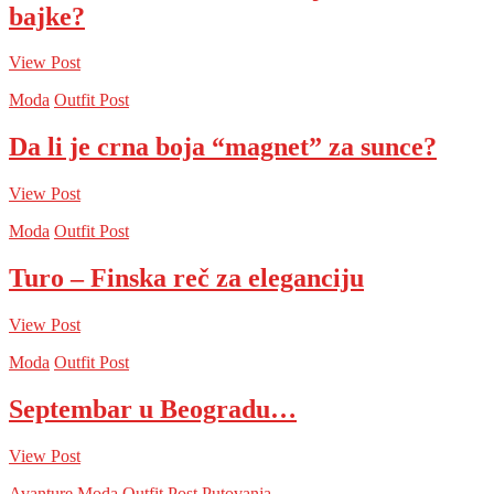
bajke?
View Post
Moda
Outfit Post
Da li je crna boja “magnet” za sunce?
View Post
Moda
Outfit Post
Turo – Finska reč za eleganciju
View Post
Moda
Outfit Post
Septembar u Beogradu…
View Post
Avanture
Moda
Outfit Post
Putovanja