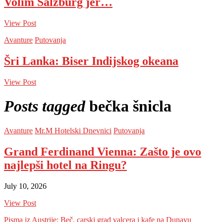
Volim Salzburg jer…
View Post
Avanture
Putovanja
Šri Lanka: Biser Indijskog okeana
View Post
Posts tagged
bečka šnicla
Avanture
Mr.M Hotelski Dnevnici
Putovanja
Grand Ferdinand Vienna: Zašto je ovo
najlepši hotel na Ringu?
July 10, 2026
View Post
Pisma iz Austrije: Beč, carski grad valcera i kafe na Dunavu