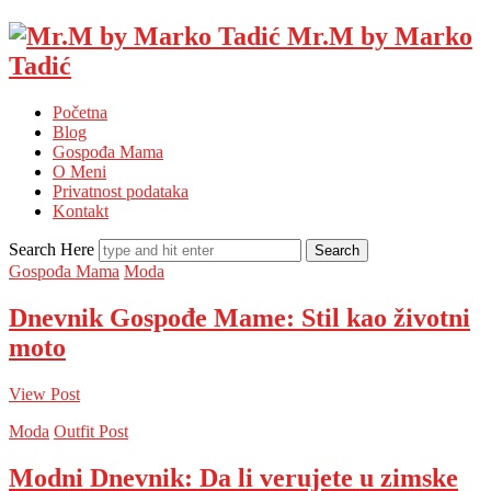
Mr.M by Marko
Tadić
Početna
Blog
Gospođa Mama
O Meni
Privatnost podataka
Kontakt
Search Here
Gospođa Mama
Moda
Dnevnik Gospođe Mame: Stil kao životni
moto
View Post
Moda
Outfit Post
Modni Dnevnik: Da li verujete u zimske