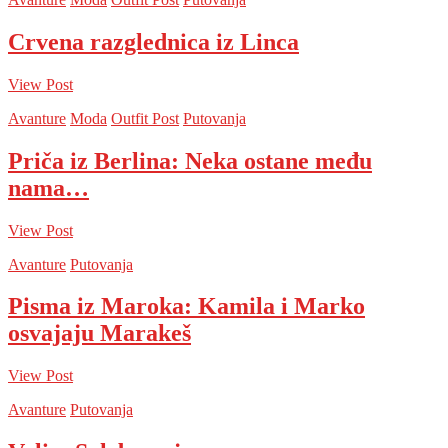
Crvena razglednica iz Linca
View Post
Avanture
Moda
Outfit Post
Putovanja
Priča iz Berlina: Neka ostane među
nama…
View Post
Avanture
Putovanja
Pisma iz Maroka: Kamila i Marko
osvajaju Marakeš
View Post
Avanture
Putovanja