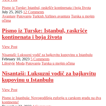
Pismo iz Turske: Istanbul, raskršće kontinenata i boja života
July 25, 2025
12 Comments
Avanture
Putovanja
Turkish Airlines avantura
Turska u mojim
očima
Pismo iz Turske: Istanbul, raskršće
kontinenata i boja života
View Post
Nisantaši: Luksuzni vodič za bajkovitu kupovinu u Istanbulu
February 10, 2023
5 Comments
Lifestyle
Moda
Putovanja
Turska u mojim očima
Nisantaši: Luksuzni vodič za bajkovitu
kupovinu u Istanbulu
View Post
Pismo iz Istanbula: Novogodišnja euforija u carskom gradu na dva
kontinenta!