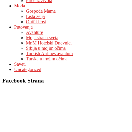
Priče iz života
Moda
Gospođa Mama
Lista zelja
Outfit Post
Putovanja
Avanture
Moja strana sveta
Mr.M Hotelski Dnevnici
Srbija u mojim očima
Turkish Airlines avantura
Turska u mojim očima
Saveti
Uncategorized
Facebook Strana