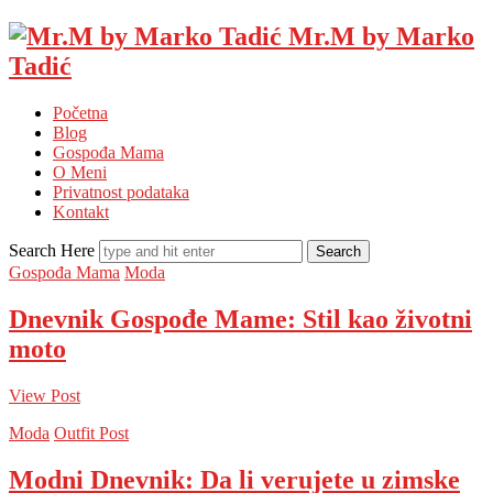
Mr.M by Marko
Tadić
Početna
Blog
Gospođa Mama
O Meni
Privatnost podataka
Kontakt
Search Here
Gospođa Mama
Moda
Dnevnik Gospođe Mame: Stil kao životni
moto
View Post
Moda
Outfit Post
Modni Dnevnik: Da li verujete u zimske