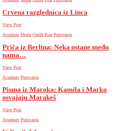
Crvena razglednica iz Linca
View Post
Avanture
Moda
Outfit Post
Putovanja
Priča iz Berlina: Neka ostane među
nama…
View Post
Avanture
Putovanja
Pisma iz Maroka: Kamila i Marko
osvajaju Marakeš
View Post
Avanture
Putovanja