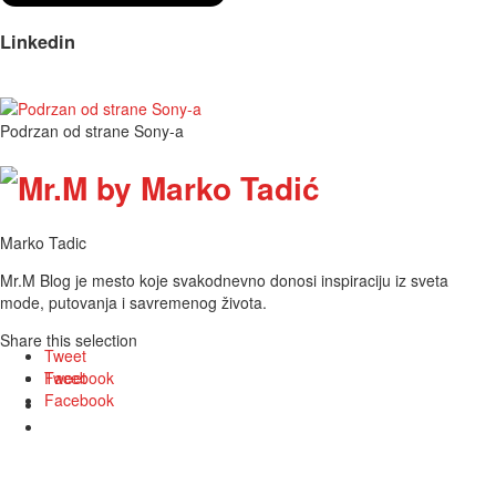
Linkedin
Podrzan od strane Sony-a
Marko Tadic
Mr.M Blog je mesto koje svakodnevno donosi inspiraciju iz sveta
mode, putovanja i savremenog života.
Share this selection
Tweet
Facebook
Tweet
Facebook