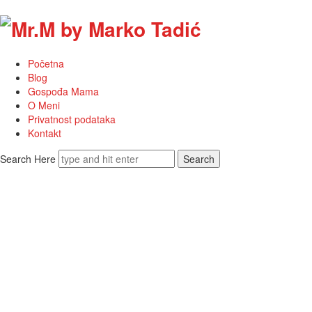
Mr.M
by
Početna
Marko
Blog
Gospođa Mama
Tadić
O Meni
Privatnost podataka
Kontakt
Search Here