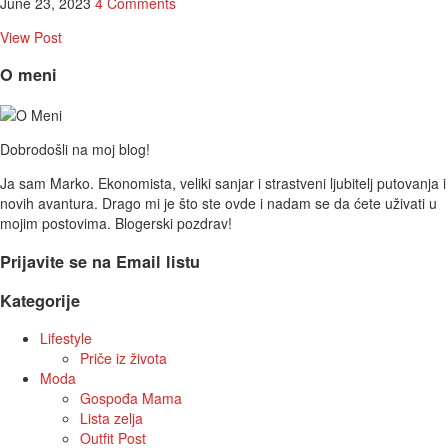
June 23, 2023
4 Comments
View Post
O meni
Dobrodošli na moj blog!
Ja sam Marko. Ekonomista, veliki sanjar i strastveni ljubitelj putovanja i
novih avantura. Drago mi je što ste ovde i nadam se da ćete uživati u
mojim postovima. Blogerski pozdrav!
Prijavite se na Email listu
Kategorije
Lifestyle
Priče iz života
Moda
Gospođa Mama
Lista zelja
Outfit Post