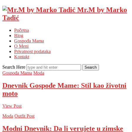
Mr.M by Marko
Tadić
Početna
Blog
Gospođa Mama
O Meni
Privatnost podataka
Kontakt
Search Here
Gospođa Mama
Moda
Dnevnik Gospođe Mame: Stil kao životni
moto
View Post
Moda
Outfit Post
Modni Dnevnik: Da li verujete u zimske