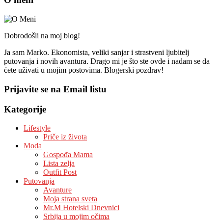
Dobrodošli na moj blog!
Ja sam Marko. Ekonomista, veliki sanjar i strastveni ljubitelj
putovanja i novih avantura. Drago mi je što ste ovde i nadam se da
ćete uživati u mojim postovima. Blogerski pozdrav!
Prijavite se na Email listu
Kategorije
Lifestyle
Priče iz života
Moda
Gospođa Mama
Lista zelja
Outfit Post
Putovanja
Avanture
Moja strana sveta
Mr.M Hotelski Dnevnici
Srbija u mojim očima