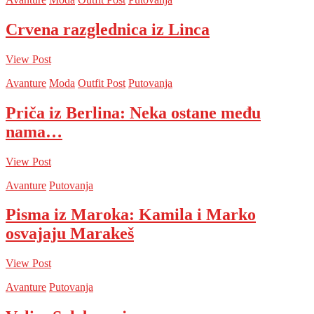
Crvena razglednica iz Linca
View Post
Avanture
Moda
Outfit Post
Putovanja
Priča iz Berlina: Neka ostane među
nama…
View Post
Avanture
Putovanja
Pisma iz Maroka: Kamila i Marko
osvajaju Marakeš
View Post
Avanture
Putovanja