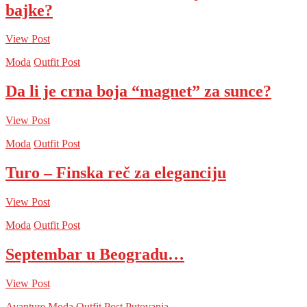
bajke?
View Post
Moda
Outfit Post
Da li je crna boja “magnet” za sunce?
View Post
Moda
Outfit Post
Turo – Finska reč za eleganciju
View Post
Moda
Outfit Post
Septembar u Beogradu…
View Post
Avanture
Moda
Outfit Post
Putovanja