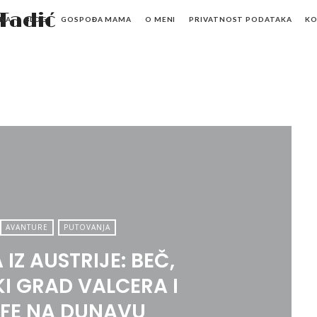
Mr.M
NA
BLOG
GOSPOĐA MAMA
O MENI
PRIVATNOST PODATAKA
K
by
Marko
Tadić
AVANTURE
PUTOVANJA
 IZ AUSTRIJE: BEČ,
I GRAD VALCERA I
FE NA DUNAVU