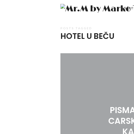
POČET
POSTS TAGGED
HOTEL U BEČU
PISMA
CARSK
KA