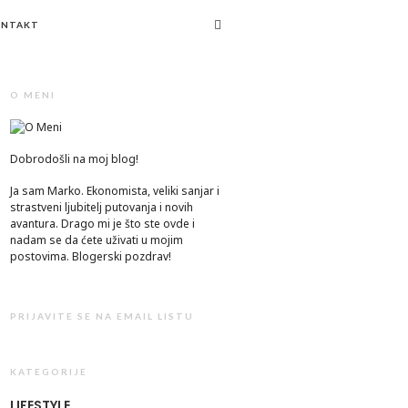
ONTAKT
O MENI
Dobrodošli na moj blog!
Ja sam Marko. Ekonomista, veliki sanjar i
strastveni ljubitelj putovanja i novih
avantura. Drago mi je što ste ovde i
nadam se da ćete uživati u mojim
postovima. Blogerski pozdrav!
PRIJAVITE SE NA EMAIL LISTU
KATEGORIJE
LIFESTYLE