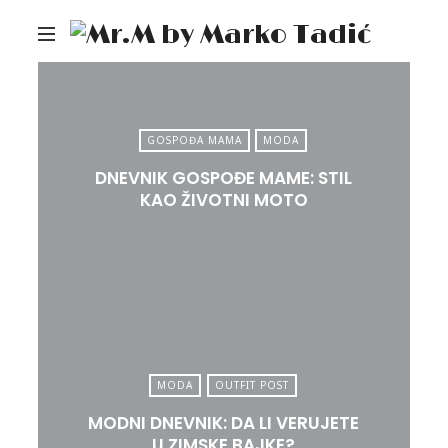
Mr.M
by
Mark
Tadi
GOSPOĐA MAMA
MODA
DNEVNIK GOSPOĐE MAME: STIL
KAO ŽIVOTNI MOTO
MODA
OUTFIT POST
MODNI DNEVNIK: DA LI VERUJETE
U ZIMSKE BAJKE?