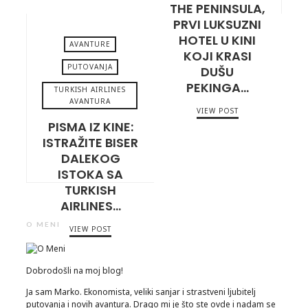
THE PENINSULA,
PRVI LUKSUZNI
HOTEL U KINI
AVANTURE
KOJI KRASI
PUTOVANJA
DUŠU
PEKINGA…
TURKISH AIRLINES
MAY 5, 2023
AVANTURA
VIEW POST
PISMA IZ KINE:
ISTRAŽITE BISER
DALEKOG
ISTOKA SA
TURKISH
AIRLINES…
O MENI
VIEW POST
Dobrodošli na moj blog!
Ja sam Marko. Ekonomista, veliki sanjar i strastveni ljubitelj
putovanja i novih avantura. Drago mi je što ste ovde i nadam se