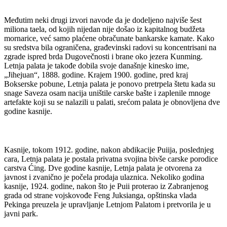
Međutim neki drugi izvori navode da je dodeljeno najviše šest
miliona taela, od kojih nijedan nije došao iz kapitalnog budžeta
mornarice, već samo plaćene obračunate bankarske kamate. Kako
su sredstva bila ograničena, građevinski radovi su koncentrisani na
zgrade ispred brda Dugovečnosti i brane oko jezera Kunming.
Letnja palata je takođe dobila svoje današnje kinesko ime,
„Jihejuan“, 1888. godine. Krajem 1900. godine, pred kraj
Bokserske pobune, Letnja palata je ponovo pretrpela štetu kada su
snage Saveza osam nacija uništile carske bašte i zaplenile mnoge
artefakte koji su se nalazili u palati, srećom palata je obnovljena dve
godine kasnije.
Kasnije, tokom 1912. godine, nakon abdikacije Puiija, poslednjeg
cara, Letnja palata je postala privatna svojina bivše carske porodice
carstva Ćing. Dve godine kasnije, Letnja palata je otvorena za
javnost i zvanično je počela prodaja ulaznica. Nekoliko godina
kasnije, 1924. godine, nakon što je Puii proterao iz Zabranjenog
grada od strane vojskovođe Feng Juksianga, opštinska vlada
Pekinga preuzela je upravljanje Letnjom Palatom i pretvorila je u
javni park.