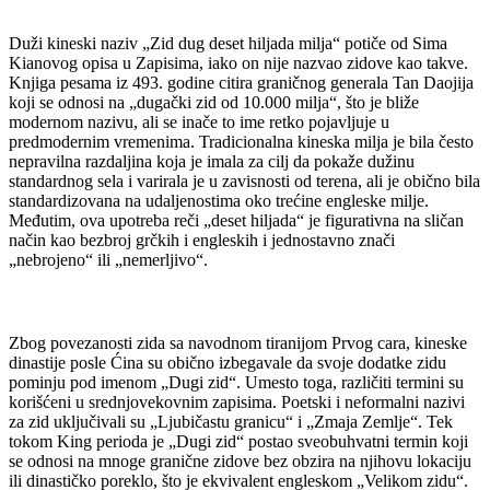
Duži kineski naziv „Zid dug deset hiljada milja“ potiče od Sima
Kianovog opisa u Zapisima, iako on nije nazvao zidove kao takve.
Knjiga pesama iz 493. godine citira graničnog generala Tan Daojija
koji se odnosi na „dugački zid od 10.000 milja“, što je bliže
modernom nazivu, ali se inače to ime retko pojavljuje u
predmodernim vremenima. Tradicionalna kineska milja je bila često
nepravilna razdaljina koja je imala za cilj da pokaže dužinu
standardnog sela i varirala je u zavisnosti od terena, ali je obično bila
standardizovana na udaljenostima oko trećine engleske milje.
Međutim, ova upotreba reči „deset hiljada“ je figurativna na sličan
način kao bezbroj grčkih i engleskih i jednostavno znači
„nebrojeno“ ili „nemerljivo“.
Zbog povezanosti zida sa navodnom tiranijom Prvog cara, kineske
dinastije posle Ćina su obično izbegavale da svoje dodatke zidu
pominju pod imenom „Dugi zid“. Umesto toga, različiti termini su
korišćeni u srednjovekovnim zapisima. Poetski i neformalni nazivi
za zid uključivali su „Ljubičastu granicu“ i „Zmaja Zemlje“. Tek
tokom King perioda je „Dugi zid“ postao sveobuhvatni termin koji
se odnosi na mnoge granične zidove bez obzira na njihovu lokaciju
ili dinastičko poreklo, što je ekvivalent engleskom „Velikom zidu“.