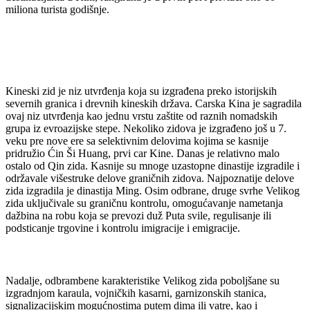
miliona turista godišnje.
Kineski zid je niz utvrđenja koja su izgrađena preko istorijskih
severnih granica i drevnih kineskih država. Carska Kina je sagradila
ovaj niz utvrđenja kao jednu vrstu zaštite od raznih nomadskih
grupa iz evroazijske stepe. Nekoliko zidova je izgrađeno još u 7.
veku pre nove ere sa selektivnim delovima kojima se kasnije
pridružio Ćin Ši Huang, prvi car Kine. Danas je relativno malo
ostalo od Qin zida. Kasnije su mnoge uzastopne dinastije izgradile i
održavale višestruke delove graničnih zidova. Najpoznatije delove
zida izgradila je dinastija Ming. Osim odbrane, druge svrhe Velikog
zida uključivale su graničnu kontrolu, omogućavanje nametanja
dažbina na robu koja se prevozi duž Puta svile, regulisanje ili
podsticanje trgovine i kontrolu imigracije i emigracije.
Nadalje, odbrambene karakteristike Velikog zida poboljšane su
izgradnjom karaula, vojničkih kasarni, garnizonskih stanica,
signalizacijskim mogućnostima putem dima ili vatre, kao i