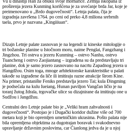
Vu u dinastiji Han za obuku svoje mornarice. Zemlja iskopana iz
proširenja jezera Kunming korišćena je za uvećanje brda Jar, koje je
preimenovano u „Brdo dugovečnosti“. Letnja palata, čija je
izgradnja završena 1764. po ceni od preko 4,8 miliona srebrnih
taela, prvo je nazvana „Kingiiiuan“.
Dizajn Letnje palate zasnovan je na legendi iz kineske mitologije o
tri božanske planine u Istočnom moru, naime Penglai, Fangzhang i
Jingzhou. Tri ostrva u jezeru Kunming – ostrvo Nanhu, ostrvo
Tuancheng i ostrvo Zaojiantang – izgrađena su da predstavljaju tri
planine, dok je samo jezero zasnovano na nacrtu Zapadnog jezera u
Hangdžou. Osim toga, mnoge arhitektonske karakteristike u palati
takođe su izgrađene da liče ili imitiraju razne atrakcije širom Kine.
Na primer, pristanište Feniks predstavlja jezero Tai; kula Đingming
je podsećala na kulu Iueiang, Hunan paviljon Vangčan ličio je na
toranj žutog ždrala, trgovačke ulice su dizajnirane da imitiraju one u
Sudžou i Jangdžuu.
Centralni deo Letnje palate bio je „Veliki hram zahvalnosti i
dugovečnosti“. Postojao je i Dugački koridor dužine više od 700
metara koji je bio opremljen umetničkim ukrasima. Pošto palata nije
bila opremljena objektima za dugotrajan boravak i svakodnevno
upravljanje državnim poslovima, car Ćianlong jedva da je u njoj