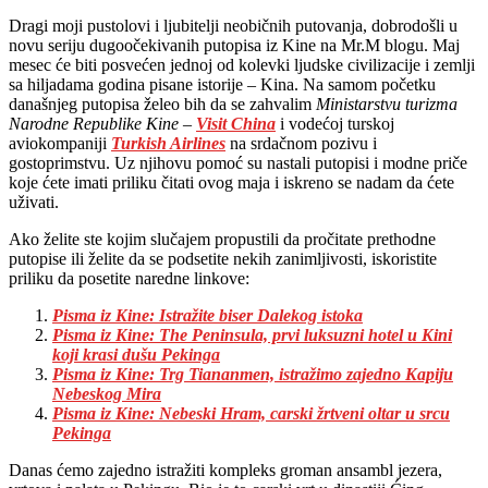
Dragi moji pustolovi i ljubitelji neobičnih putovanja, dobrodošli u
novu seriju dugoočekivanih putopisa iz Kine na Mr.M blogu. Maj
mesec će biti posvećen jednoj od kolevki ljudske civilizacije i zemlji
sa hiljadama godina pisane istorije – Kina. Na samom početku
današnjeg putopisa želeo bih da se zahvalim
Ministarstvu turizma
Narodne Republike Kine
–
Visit China
i vodećoj turskoj
aviokompaniji
Turkish Airlines
na srdačnom pozivu i
gostoprimstvu. Uz njihovu pomoć su nastali putopisi i modne priče
koje ćete imati priliku čitati ovog maja i iskreno se nadam da ćete
uživati.
Ako želite ste kojim slučajem propustili da pročitate prethodne
putopise ili želite da se podsetite nekih zanimljivosti, iskoristite
priliku da posetite naredne linkove:
Pisma iz Kine: Istražite biser Dalekog istoka
Pisma iz Kine: The Peninsula, prvi luksuzni hotel u Kini
koji krasi dušu Pekinga
Pisma iz Kine: Trg Tiananmen, istražimo zajedno Kapiju
Nebeskog Mira
Pisma iz Kine: Nebeski Hram, carski žrtveni oltar u srcu
Pekinga
Danas ćemo zajedno istražiti kompleks groman ansambl jezera,