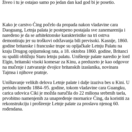
živeo i tu je ostajao samo po jedan dan kad god bi je posetio.
Kako je carstvo Ćing počelo da propada nakon vladavine cara
Daoguang, Letnja palata je postepeno postajala sve zanemarenija i
naređeno je da se arhitektonske karakteristike na tri ostrva
demontiraju jer su troškovi održavanja bili previsoki. Kasnije, 1860.
godine britanske i francuske trupe su opljačkale Letnju Palatu na
kraju Drugog opijumskog rata, a 18. oktobra 1860. godine, Britanci
su spalili obližnju Staru letnju palatu. Uništenje palate naredio je lord
Elgin, britanski visoki komesar za Kinu, a preduzeto je kao odgovor
na mučenje i zatvaranje dvojice britanskih izaslanika, novinara
Tajmsa i njihove pratnje.
Uništavanje velikih delova Letnje palate i dalje izaziva bes u Kini. U
periodu između 1884–95. godine, tokom vladavine cara Guangku,
carica udovica Ciki je možda naručila do 22 miliona srebrnih taela,
prvobitno namenjenih za unapređenje mornarice Ćing, da koristiti za
rekonstrukciju i proširenje Letnje palate za proslavu njenog 60.
rođendana.