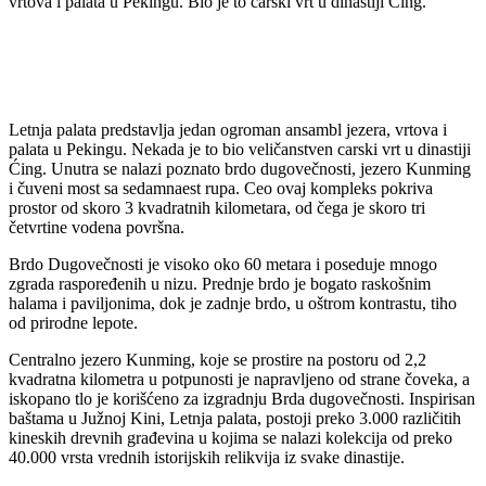
vrtova i palata u Pekingu. Bio je to carski vrt u dinastiji Ćing.
Letnja palata predstavlja jedan ogroman ansambl jezera, vrtova i
palata u Pekingu. Nekada je to bio veličanstven carski vrt u dinastiji
Ćing. Unutra se nalazi poznato brdo dugovečnosti, jezero Kunming
i čuveni most sa sedamnaest rupa. Ceo ovaj kompleks pokriva
prostor od skoro 3 kvadratnih kilometara, od čega je skoro tri
četvrtine vodena površna.
Brdo Dugovečnosti je visoko oko 60 metara i poseduje mnogo
zgrada raspoređenih u nizu. Prednje brdo je bogato raskošnim
halama i paviljonima, dok je zadnje brdo, u oštrom kontrastu, tiho
od prirodne lepote.
Centralno jezero Kunming, koje se prostire na postoru od 2,2
kvadratna kilometra u potpunosti je napravljeno od strane čoveka, a
iskopano tlo je korišćeno za izgradnju Brda dugovečnosti. Inspirisan
baštama u Južnoj Kini, Letnja palata, postoji preko 3.000 različitih
kineskih drevnih građevina u kojima se nalazi kolekcija od preko
40.000 vrsta vrednih istorijskih relikvija iz svake dinastije.