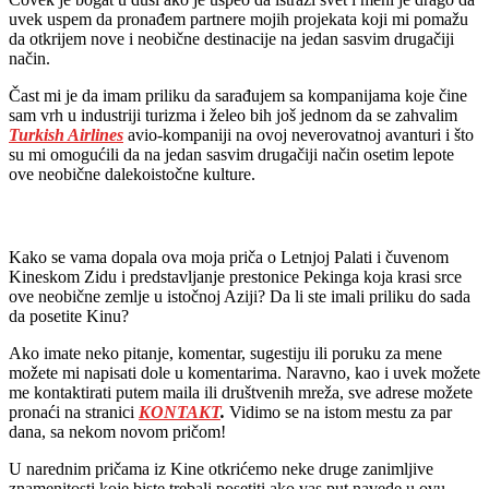
uvek uspem da pronađem partnere mojih projekata koji mi pomažu
da otkrijem nove i neobične destinacije na jedan sasvim drugačiji
način.
Čast mi je da imam priliku da sarađujem sa kompanijama koje čine
sam vrh u industriji turizma i želeo bih još jednom da se zahvalim
Turkish Airlines
avio-kompaniji na ovoj neverovatnoj avanturi i što
su mi omogućili da na jedan sasvim drugačiji način osetim lepote
ove neobične dalekoistočne kulture.
Kako se vama dopala ova moja priča o Letnjoj Palati i čuvenom
Kineskom Zidu i predstavljanje prestonice Pekinga koja krasi srce
ove neobične zemlje u istočnoj Aziji? Da li ste imali priliku do sada
da posetite Kinu?
Ako imate neko pitanje, komentar, sugestiju ili poruku za mene
možete mi napisati dole u komentarima. Naravno, kao i uvek možete
me kontaktirati putem maila ili društvenih mreža, sve adrese možete
pronaći na stranici
KONTAKT
.
Vidimo se na istom mestu za par
dana, sa nekom novom pričom!
U narednim pričama iz Kine otkrićemo neke druge zanimljive
znamenitosti koje biste trebali posetiti ako vas put navede u ovu