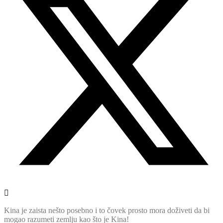
Kina je zaista nešto posebno i to čovek prosto mora doživeti da bi
mogao razumeti zemlju kao što je Kina!