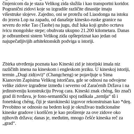
činjenicom da je staza Velikog zida služila i kao transportni koridor.
Pogranični zidovi koje su izgradile različite dinastije imaju
višestruke slojeve. Zajedno, oni se protežu od Liaodonga na istoku
do jezera Lop na zapadu, od današnje kinesko-ruske granice na
severu do reke Tao (Taohe) na jugu, duž luka koji grubo ocrtava
ivicu mongolske stepe; obuhvata ukupno 21.200 kilometara. Danas
je odbrambeni sistem Velikog zida opštepriznat kao jedan od
najupečatljivijih arhitektonskih podviga u istoriji.
Zbirka utvrđenja poznata kao Kineski zid je istorijski imala niz
različitih imena na kineskom i engleskom jeziku. U kineskoj istoriji,
termin „Dugi zid(ovi)“ (Changcheng) se pojavljuje u Sima
Kianovim Zapisima Velikog istoričara, gde se odnosi na odvojene
velike zidove izgrađene između i severno od Zaraćenih Država i na
jedinstveniju konstrukciju Prvog cara. Kineski znak chéng, što znači
grad ili tvrđava, je fono-semantički spoj radikala „zemlja“ tǔ i
fonetskog chéng, čiji je starokineski izgovor rekonstruisan kao *deŋ.
Prvobitno se odnosio na bedem koji je okruživao tradicionalne
kineske gradove i korišćen je kao proširenje za ove zidove oko
njihovih država; danas je, međutim, mnogo češće kineska reč za
„grad“.