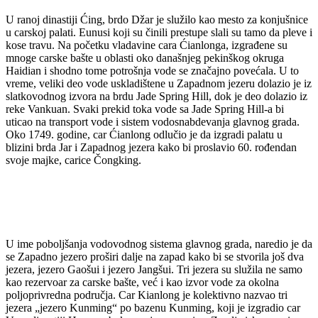
U ranoj dinastiji Ćing, brdo Džar je služilo kao mesto za konjušnice
u carskoj palati. Eunusi koji su činili prestupe slali su tamo da pleve i
kose travu. Na početku vladavine cara Ćianlonga, izgrađene su
mnoge carske bašte u oblasti oko današnjeg pekinškog okruga
Haidian i shodno tome potrošnja vode se značajno povećala. U to
vreme, veliki deo vode uskladištene u Zapadnom jezeru dolazio je iz
slatkovodnog izvora na brdu Jade Spring Hill, dok je deo dolazio iz
reke Vankuan. Svaki prekid toka vode sa Jade Spring Hill-a bi
uticao na transport vode i sistem vodosnabdevanja glavnog grada.
Oko 1749. godine, car Ćianlong odlučio je da izgradi palatu u
blizini brda Jar i Zapadnog jezera kako bi proslavio 60. rođendan
svoje majke, carice Čongking.
U ime poboljšanja vodovodnog sistema glavnog grada, naredio je da
se Zapadno jezero proširi dalje na zapad kako bi se stvorila još dva
jezera, jezero Gaošui i jezero Jangšui. Tri jezera su služila ne samo
kao rezervoar za carske bašte, već i kao izvor vode za okolna
poljoprivredna područja. Car Kianlong je kolektivno nazvao tri
jezera „jezero Kunming“ po bazenu Kunming, koji je izgradio car