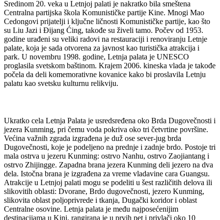
Sredinom 20. veka u Letnjoj palati je nakratko bila smeštena
Centralna partijska škola Komunističke partije Kine. Mnogi Mao
Cedongovi prijatelji i ključne ličnosti Komunističke partije, kao što
su Liu Jazi i Đijang Ćing, takođe su živeli tamo. Počev od 1953.
godine urađeni su veliki radovi na restauraciji i renoviranju Letnje
palate, koja je sada otvorena za javnost kao turistička atrakcija i
park. U novembru 1998. godine, Letnja palata je UNESCO
proglasila svetskom baštinom. Krajem 2006. kineska vlada je takođe
počela da deli komemorativne kovanice kako bi proslavila Letnju
palatu kao svetsku kulturnu relikviju.
Ukratko cela Letnja Palata je usredsređena oko Brda Dugovečnosti i
jezera Kunming, pri čemu voda pokriva oko tri četvrtine površine.
Većina važnih zgrada izgrađena je duž ose sever-jug brda
Dugovečnosti, koje je podeljeno na prednje i zadnje brdo. Postoje tri
mala ostrva u jezeru Kunming: ostrvo Nanhu, ostrvo Zaojiantang i
ostrvo Zhijingge. Zapadna brana jezera Kunming deli jezero na dva
dela. Istočna brana je izgrađena za vreme vladavine cara Guangsu.
Atrakcije u Letnjoj palati mogu se podeliti u šest različitih delova ili
slikovitih oblasti: Dvorane, Brdo dugovečnosti, jezero Kunming,
slikovita oblast poljoprivrede i tkanja, Dugački koridor i oblast
Centralne osovine. Letnja palata je među najposećenijim
destinacijama u Kini, rangirana je u prvih pet i privlači oko 10