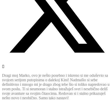
Dragi moj Marko, ovo je nešto posebno i iskreno si me oduševio sa
svojom serijom putopisima o dalekoj Kini! Nadmašio si sebe
definitivno i mnogo mi je drago zbog tebe što si toliko napredovao u
svom poslu. Ti si neumoran i stalno istražuješ svet i nesebično deliš
svoje avanture sa svojim čitaocima. Redovan si i stalno prikazuješ
nešto novo i neobično. Samo tako nastavi!