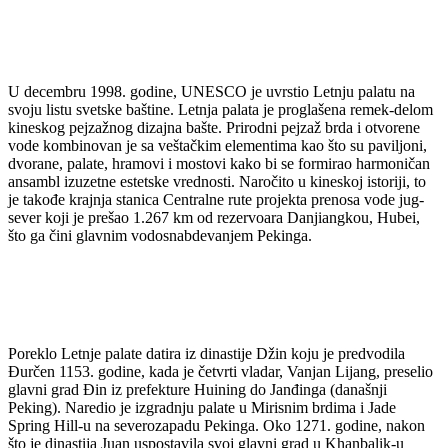
U decembru 1998. godine, UNESCO je uvrstio Letnju palatu na
svoju listu svetske baštine. Letnja palata je proglašena remek-delom
kineskog pejzažnog dizajna bašte. Prirodni pejzaž brda i otvorene
vode kombinovan je sa veštačkim elementima kao što su paviljoni,
dvorane, palate, hramovi i mostovi kako bi se formirao harmoničan
ansambl izuzetne estetske vrednosti. Naročito u kineskoj istoriji, to
je takođe krajnja stanica Centralne rute projekta prenosa vode jug-
sever koji je prešao 1.267 km od rezervoara Danjiangkou, Hubei,
što ga čini glavnim vodosnabdevanjem Pekinga.
Poreklo Letnje palate datira iz dinastije Džin koju je predvodila
Đurčen 1153. godine, kada je četvrti vladar, Vanjan Lijang, preselio
glavni grad Đin iz prefekture Huining do Janđinga (današnji
Peking). Naredio je izgradnju palate u Mirisnim brdima i Jade
Spring Hill-u na severozapadu Pekinga. Oko 1271. godine, nakon
što je dinastija Juan uspostavila svoj glavni grad u Khanbalik-u