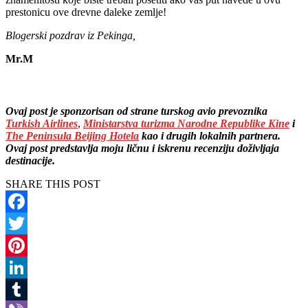
prestonicu ove drevne daleke zemlje!
Blogerski pozdrav iz Pekinga,
Mr.M
Ovaj post je sponzorisan od strane turskog avio prevoznika
Turkish Airlines
,
Ministarstva turizma Narodne Republike Kine
i
The Peninsula Beijing Hotela
kao i drugih lokalnih partnera.
Ovaj post predstavlja moju ličnu i iskrenu recenziju doživljaja
destinacije.
SHARE THIS POST
Facebook
Twitter
Pinterest
LinkedIn