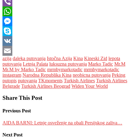
Tumblr
Viber
WhatsApp
Messenger
Skype
VK
azija
daleka putovanja
Istočna Azija
Kina
Kineski Zid
lepota
Email
putovanja
Letnja Palata
luksuzna putovanja
Marko Tadic
Mr.M
Mr.M by Marko Tadic
mrmbymarkotadic
mrmbymarkotadic
instagram
Narodna Republika Kina
neobicna putovanja
Peking
putopis
putovanja
TKmoments
Turkish Airlines
Turkish Airlines
Belgrade
Turkish Airlines Beograd
Widen Your World
Share This Post
Previous Post
AIDA BARNI: Letnje osveženje na obali Persijskog zaliva…
Next Post