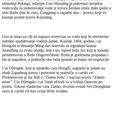
(današnji Peking), inženjer Guo Shoujing je pokrenuo projekat
vodovoda za usmeravanje vode iz izvora Šenšan (shén shān quán) u
selo Baifu (bái fú cūn), Čangping u zapadni deo – jezero, koje će
kasnije postati jezero Kunming.
Guo je imao za cilj da napravi rezervoar za vodu koji bi obezbedio
stabilno snabdevanje vodom palate. Kasnije 1494. godine, car
Hongzhi iz dinastije Ming dao dozvolu za izgradnju hrama
Juandžing za svoju dojilju, ledi Luo, ispred brda Jar, koji je kasnije
preimenovan u Brdo Dugovečnosti. Hram je godinama propadao i
bio je napušten, a područje oko brda postalo je bujno od vegetacije.
Car Džengde, koji je nasledio cara Hongži, sagradio je palatu na
obali Zapadnog jezera i pretvorio to područje u carski vrt.
Preimenovao je Jar Hill u “Zlatno brdo” i nazvao jezero “Zlatno
more”. Car Džengde i car Vanli uživali su u vožnji čamcem po
jezeru. Tokom vladavine cara Tianki, dvorski evnuh Vei Zhongkian
uzeo je carski vrt kao svoju ličnu svojinu.