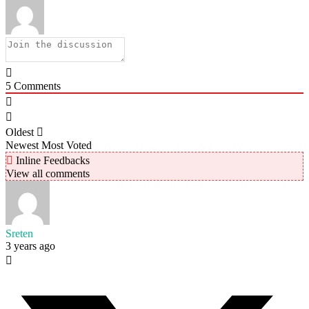
5
Comments
Oldest
Newest
Most Voted
Inline Feedbacks
View all comments
Sreten
3 years ago