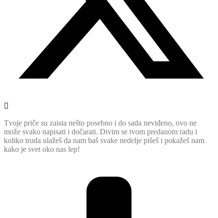
Tvoje priče su zaista nešto posebno i do sada neviđeno, ovo ne
može svako napisati i dočarati. Divim se tvom predanom radu i
koliko truda ulažeš da nam baš svake nedelje pišeš i pokažeš nam
kako je svet oko nas lep!