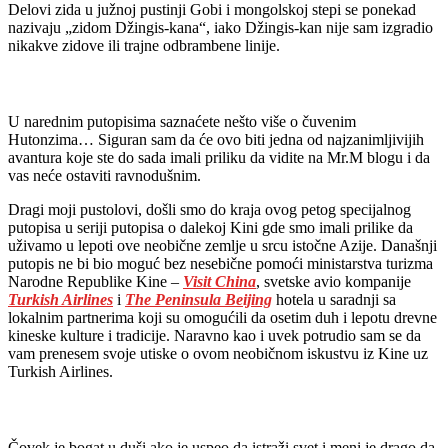
Delovi zida u južnoj pustinji Gobi i mongolskoj stepi se ponekad
nazivaju „zidom Džingis-kana“, iako Džingis-kan nije sam izgradio
nikakve zidove ili trajne odbrambene linije.
U narednim putopisima saznaćete nešto više o čuvenim
Hutonzima… Siguran sam da će ovo biti jedna od najzanimljivijih
avantura koje ste do sada imali priliku da vidite na Mr.M blogu i da
vas neće ostaviti ravnodušnim.
Dragi moji pustolovi, došli smo do kraja ovog petog specijalnog
putopisa u seriji putopisa o dalekoj Kini gde smo imali prilike da
uživamo u lepoti ove neobične zemlje u srcu istočne Azije. Današnji
putopis ne bi bio moguć bez nesebične pomoći ministarstva turizma
Narodne Republike Kine –
Visit China
, svetske avio kompanije
Turkish Airlines
i
The Peninsula Beijing
hotela u saradnji sa
lokalnim partnerima koji su omogućili da osetim duh i lepotu drevne
kineske kulture i tradicije. Naravno kao i uvek potrudio sam se da
vam prenesem svoje utiske o ovom neobičnom iskustvu iz Kine uz
Turkish Airlines.
Čovek je bogat u duši ako je uspeo da istraži svet i meni je drago da