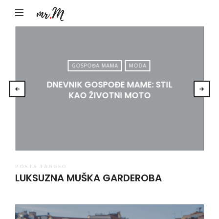
Mr.M
by
Marko
Tadić
GOSPOĐA MAMA
MODA
DNEVNIK GOSPOĐE MAME: STIL
KAO ŽIVOTNI MOTO
POSTS TAGGED
LUKSUZNA MUŠKA GARDEROBA