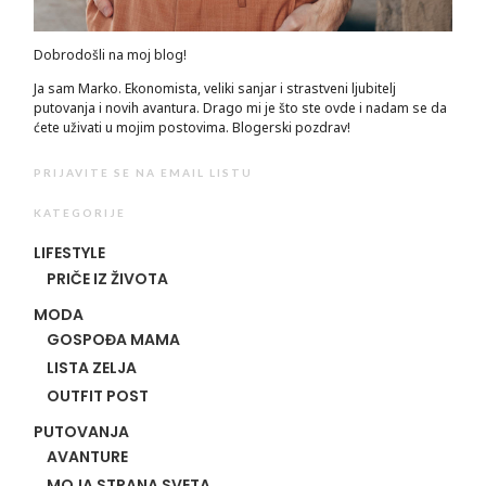
Dobrodošli na moj blog!
Ja sam Marko. Ekonomista, veliki sanjar i strastveni ljubitelj
putovanja i novih avantura. Drago mi je što ste ovde i nadam se da
ćete uživati u mojim postovima. Blogerski pozdrav!
PRIJAVITE SE NA EMAIL LISTU
KATEGORIJE
LIFESTYLE
PRIČE IZ ŽIVOTA
MODA
GOSPOĐA MAMA
LISTA ZELJA
OUTFIT POST
PUTOVANJA
AVANTURE
MOJA STRANA SVETA