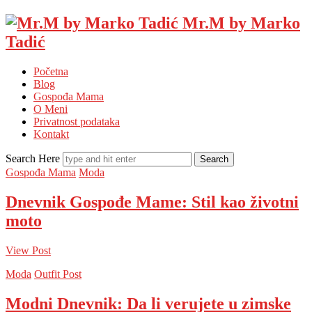
Mr.M by Marko
Tadić
Početna
Blog
Gospođa Mama
O Meni
Privatnost podataka
Kontakt
Search Here
Gospođa Mama
Moda
Dnevnik Gospođe Mame: Stil kao životni
moto
View Post
Moda
Outfit Post
Modni Dnevnik: Da li verujete u zimske