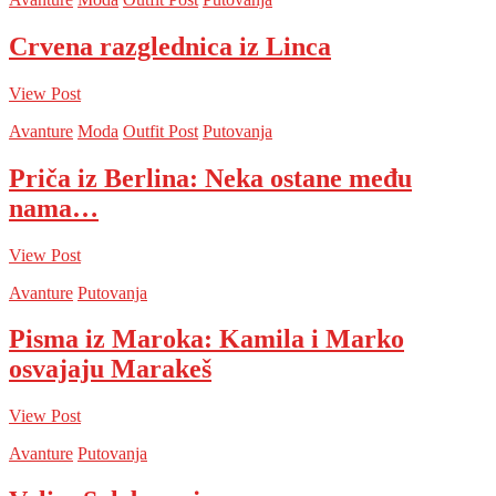
Crvena razglednica iz Linca
View Post
Avanture
Moda
Outfit Post
Putovanja
Priča iz Berlina: Neka ostane među
nama…
View Post
Avanture
Putovanja
Pisma iz Maroka: Kamila i Marko
osvajaju Marakeš
View Post
Avanture
Putovanja