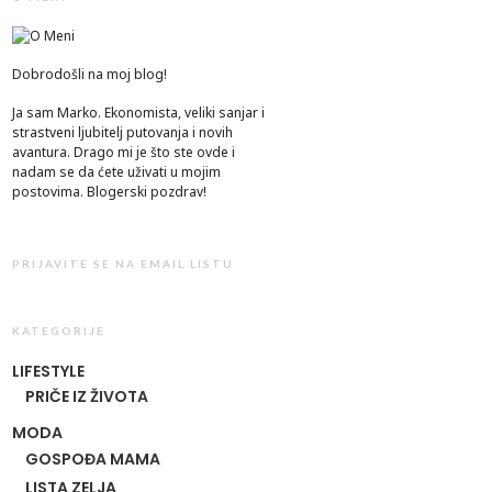
Dobrodošli na moj blog!
Ja sam Marko. Ekonomista, veliki sanjar i
strastveni ljubitelj putovanja i novih
avantura. Drago mi je što ste ovde i
nadam se da ćete uživati u mojim
postovima. Blogerski pozdrav!
PRIJAVITE SE NA EMAIL LISTU
KATEGORIJE
LIFESTYLE
PRIČE IZ ŽIVOTA
MODA
GOSPOĐA MAMA
LISTA ZELJA