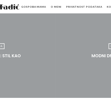
Mr.M
NA
BLOG
GOSPOĐA MAMA
O MENI
PRIVATNOST PODATAKA
K
by
Marko
Tadić
DA
 STIL KAO
MODNI DN