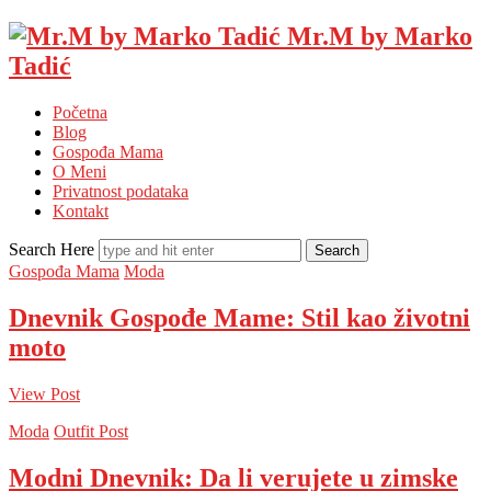
Mr.M by Marko
Tadić
Početna
Blog
Gospođa Mama
O Meni
Privatnost podataka
Kontakt
Search Here
Gospođa Mama
Moda
Dnevnik Gospođe Mame: Stil kao životni
moto
View Post
Moda
Outfit Post
Modni Dnevnik: Da li verujete u zimske