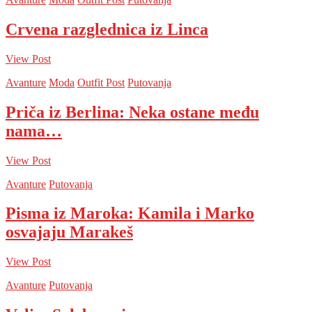
Crvena razglednica iz Linca
View Post
Avanture
Moda
Outfit Post
Putovanja
Priča iz Berlina: Neka ostane među
nama…
View Post
Avanture
Putovanja
Pisma iz Maroka: Kamila i Marko
osvajaju Marakeš
View Post
Avanture
Putovanja