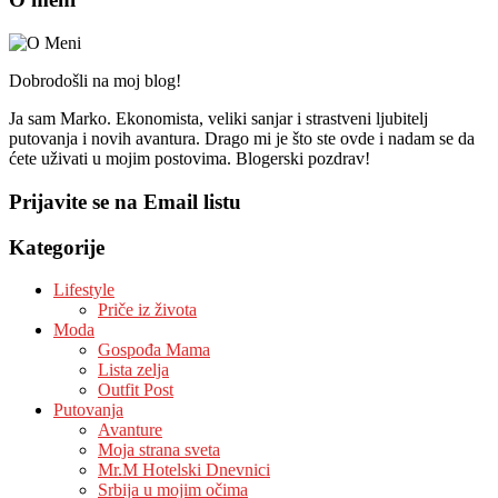
Dobrodošli na moj blog!
Ja sam Marko. Ekonomista, veliki sanjar i strastveni ljubitelj
putovanja i novih avantura. Drago mi je što ste ovde i nadam se da
ćete uživati u mojim postovima. Blogerski pozdrav!
Prijavite se na Email listu
Kategorije
Lifestyle
Priče iz života
Moda
Gospođa Mama
Lista zelja
Outfit Post
Putovanja
Avanture
Moja strana sveta
Mr.M Hotelski Dnevnici
Srbija u mojim očima