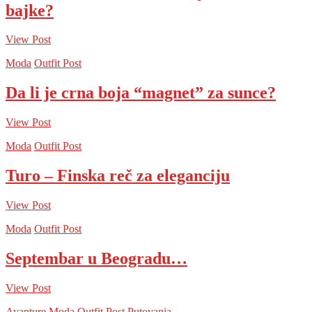
bajke?
View Post
Moda
Outfit Post
Da li je crna boja “magnet” za sunce?
View Post
Moda
Outfit Post
Turo – Finska reč za eleganciju
View Post
Moda
Outfit Post
Septembar u Beogradu…
View Post
Avanture
Moda
Outfit Post
Putovanja