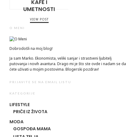
KAFE I
UMETNOSTI
VIEW POST
O MENI
Dobrodošli na moj blog!
Ja sam Marko. Ekonomista, veliki sanjar i strastveni ljubitelj
putovanja i novih avantura. Drago mi je što ste ovde i nadam se da
ćete uživati u mojim postovima. Blogerski pozdrav!
PRIJAVITE SE NA EMAIL LISTU
KATEGORIJE
LIFESTYLE
PRIČE IZ ŽIVOTA
MODA
GOSPOĐA MAMA
LISTA ZELJA