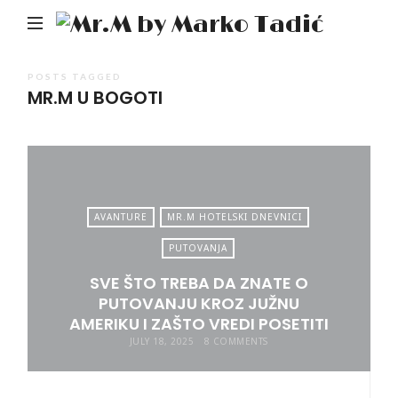
Mr.M
by
Mark
POSTS TAGGED
MR.M U BOGOTI
Tadić
AVANTURE
MR.M HOTELSKI DNEVNICI
PUTOVANJA
SVE ŠTO TREBA DA ZNATE O
PUTOVANJU KROZ JUŽNU
AMERIKU I ZAŠTO VREDI POSETITI
JULY 18, 2025
8 COMMENTS