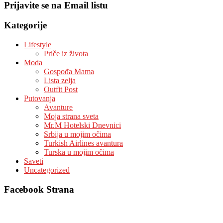
Prijavite se na Email listu
Kategorije
Lifestyle
Priče iz života
Moda
Gospođa Mama
Lista zelja
Outfit Post
Putovanja
Avanture
Moja strana sveta
Mr.M Hotelski Dnevnici
Srbija u mojim očima
Turkish Airlines avantura
Turska u mojim očima
Saveti
Uncategorized
Facebook Strana