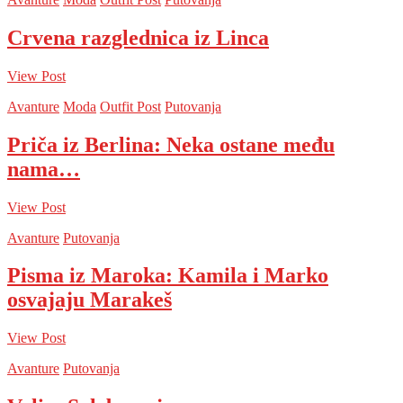
Crvena razglednica iz Linca
View Post
Avanture
Moda
Outfit Post
Putovanja
Priča iz Berlina: Neka ostane među
nama…
View Post
Avanture
Putovanja
Pisma iz Maroka: Kamila i Marko
osvajaju Marakeš
View Post
Avanture
Putovanja