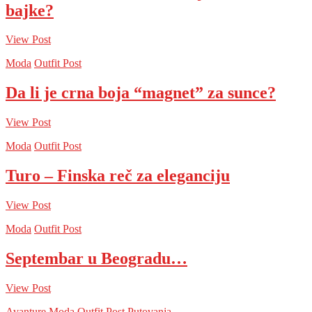
bajke?
View Post
Moda
Outfit Post
Da li je crna boja “magnet” za sunce?
View Post
Moda
Outfit Post
Turo – Finska reč za eleganciju
View Post
Moda
Outfit Post
Septembar u Beogradu…
View Post
Avanture
Moda
Outfit Post
Putovanja