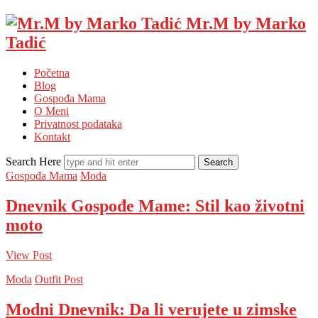
Mr.M by Marko
Tadić
Početna
Blog
Gospođa Mama
O Meni
Privatnost podataka
Kontakt
Search Here
Gospođa Mama
Moda
Dnevnik Gospođe Mame: Stil kao životni
moto
View Post
Moda
Outfit Post
Modni Dnevnik: Da li verujete u zimske