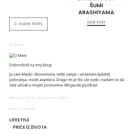
ŠUMI
ARASHIYAMA
VIEW POST
OLDER POSTS
O MENI
Dobrodošli na moj blog!
Ja sam Marko. Ekonomista, veliki sanjar i strastveni ljubitelj
putovanja i novih avantura. Drago mi je što ste ovde i nadam se da
ćete uživati u mojim postovima. Blogerski pozdrav!
PRIJAVITE SE NA EMAIL LISTU
KATEGORIJE
LIFESTYLE
PRIČE IZ ŽIVOTA