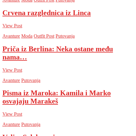
Crvena razglednica iz Linca
View Post
Avanture
Moda
Outfit Post
Putovanja
Priča iz Berlina: Neka ostane među
nama…
View Post
Avanture
Putovanja
Pisma iz Maroka: Kamila i Marko
osvajaju Marakeš
View Post
Avanture
Putovanja