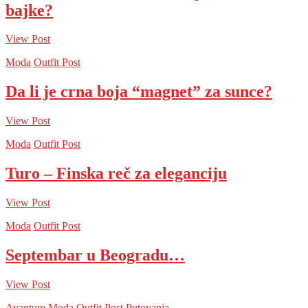
bajke?
View Post
Moda
Outfit Post
Da li je crna boja “magnet” za sunce?
View Post
Moda
Outfit Post
Turo – Finska reč za eleganciju
View Post
Moda
Outfit Post
Septembar u Beogradu…
View Post
Avanture
Moda
Outfit Post
Putovanja