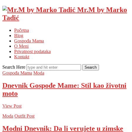
Mr.M by Marko
Tadić
Početna
Blog
Gospođa Mama
O Meni
Privatnost podataka
Kontakt
Search Here
Gospođa Mama
Moda
Dnevnik Gospođe Mame: Stil kao životni
moto
View Post
Moda
Outfit Post
Modni Dnevnik: Da li verujete u zimske