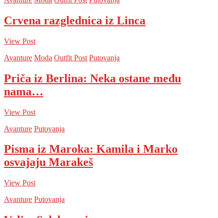
Crvena razglednica iz Linca
View Post
Avanture
Moda
Outfit Post
Putovanja
Priča iz Berlina: Neka ostane među
nama…
View Post
Avanture
Putovanja
Pisma iz Maroka: Kamila i Marko
osvajaju Marakeš
View Post
Avanture
Putovanja