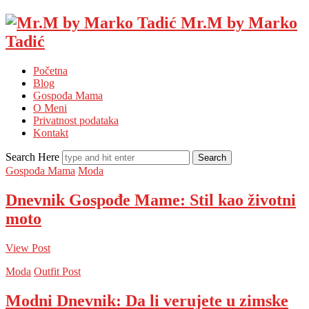
Mr.M by Marko
Tadić
Početna
Blog
Gospođa Mama
O Meni
Privatnost podataka
Kontakt
Search Here
Gospođa Mama
Moda
Dnevnik Gospođe Mame: Stil kao životni
moto
View Post
Moda
Outfit Post
Modni Dnevnik: Da li verujete u zimske