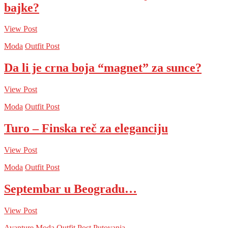
bajke?
View Post
Moda
Outfit Post
Da li je crna boja “magnet” za sunce?
View Post
Moda
Outfit Post
Turo – Finska reč za eleganciju
View Post
Moda
Outfit Post
Septembar u Beogradu…
View Post
Avanture
Moda
Outfit Post
Putovanja