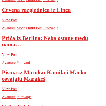
Crvena razglednica iz Linca
View Post
Avanture
Moda
Outfit Post
Putovanja
Priča iz Berlina: Neka ostane među
nama…
View Post
Avanture
Putovanja
Pisma iz Maroka: Kamila i Marko
osvajaju Marakeš
View Post
Avanture
Putovanja