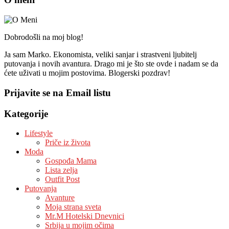
Dobrodošli na moj blog!
Ja sam Marko. Ekonomista, veliki sanjar i strastveni ljubitelj
putovanja i novih avantura. Drago mi je što ste ovde i nadam se da
ćete uživati u mojim postovima. Blogerski pozdrav!
Prijavite se na Email listu
Kategorije
Lifestyle
Priče iz života
Moda
Gospođa Mama
Lista zelja
Outfit Post
Putovanja
Avanture
Moja strana sveta
Mr.M Hotelski Dnevnici
Srbija u mojim očima