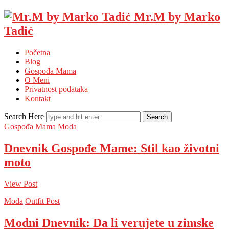
Mr.M by Marko
Tadić
Početna
Blog
Gospođa Mama
O Meni
Privatnost podataka
Kontakt
Search Here
Gospođa Mama
Moda
Dnevnik Gospođe Mame: Stil kao životni
moto
View Post
Moda
Outfit Post
Modni Dnevnik: Da li verujete u zimske