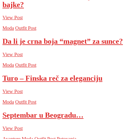
bajke?
View Post
Moda
Outfit Post
Da li je crna boja “magnet” za sunce?
View Post
Moda
Outfit Post
Turo – Finska reč za eleganciju
View Post
Moda
Outfit Post
Septembar u Beogradu…
View Post
Avanture
Moda
Outfit Post
Putovanja