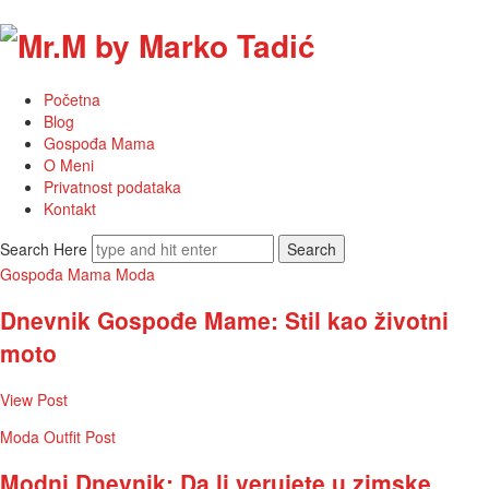
Mr.M
by
Početna
Marko
Blog
Gospođa Mama
Tadić
O Meni
Privatnost podataka
Kontakt
Search Here
Gospođa Mama
Moda
Dnevnik Gospođe Mame: Stil kao životni
moto
View Post
Moda
Outfit Post
Modni Dnevnik: Da li verujete u zimske