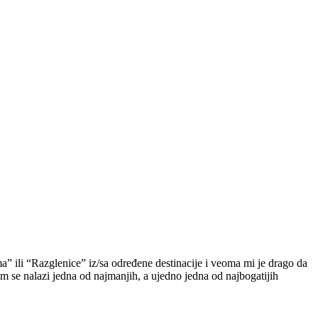
a” ili “Razglenice” iz/sa određene destinacije i veoma mi je drago da
em se nalazi jedna od najmanjih, a ujedno jedna od najbogatijih