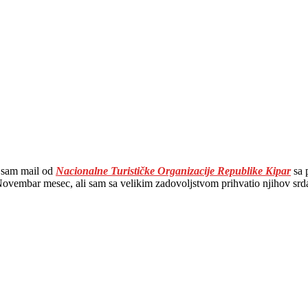
 sam mail od
Nacionalne Turističke Organizacije Republike Kipar
sa 
vembar mesec, ali sam sa velikim zadovoljstvom prihvatio njihov srdač