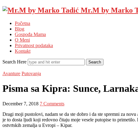
Mr.M by Marko T
Početna
Blog
Gospođa Mama
O Meni
Privatnost podataka
Kontakt
Search Here
Avanture
Putovanja
Pisma sa Kipra: Sunce, Larnaka
December 7, 2018
7 Comments
Dragi moji pustolovi, nadam se da ste dobro i da ste spremni za novu 
je to dosta ljudi koji redovno čitaju moje vesele putopise to primetil
ostvrtskih zemalja u Evropi – Kipar.