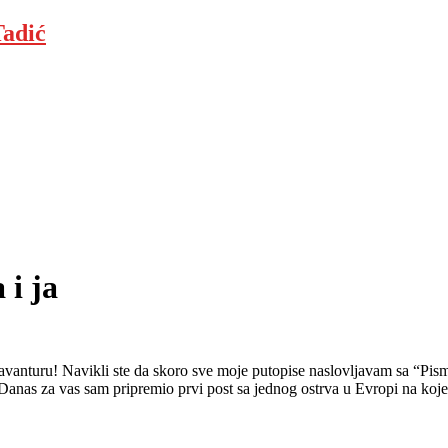
adić
 i ja
avanturu! Navikli ste da skoro sve moje putopise naslovljavam sa “Pism
o. Danas za vas sam pripremio prvi post sa jednog ostrva u Evropi na koj