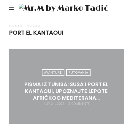
Mr.M
by
Mark
POSTS TAGGED
PORT EL KANTAOUI
Tadić
AVANTURE
PUTOVANJA
PISMA IZ TUNISA: SUSA I PORT EL
KANTAOUI, UPOZNAJTE LEPOTE
AFRIČKOG MEDITERANA…
JULY 21, 2023
3 COMMENTS